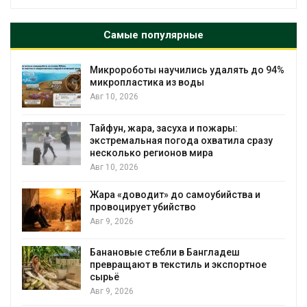
Самые популярные
ть до 94%
Южная Корея ускорит развитие
солнечной энергетики из-за роста
спроса со стороны ИИ
Авг 7, 2026
Приток воды в водохранилища Волг
а сразу
Камы в августе может превысить но
почти в полтора раза
Авг 7, 2026
тва и
Евросоюз потребовал увеличить
вложения в защиту природы на фон
роста ущерба от пожаров
Авг 7, 2026
ш
ортное
Дом из старых шин может обходить
без кондиционера и почти без отопл
Авг 7, 2026