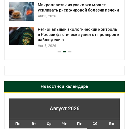
жет
Камчатские северные олени набира
ни печени
вес перед осенней миграцией
Авг 7, 2026
контроль
Ozon запустит сбор помощи для
роверок к
приютов Нижнего Новгорода
Авг 7, 2026
Новостной календарь
Август 2026
Пн
Вт
Ср
Чт
Пт
Сб
Вс