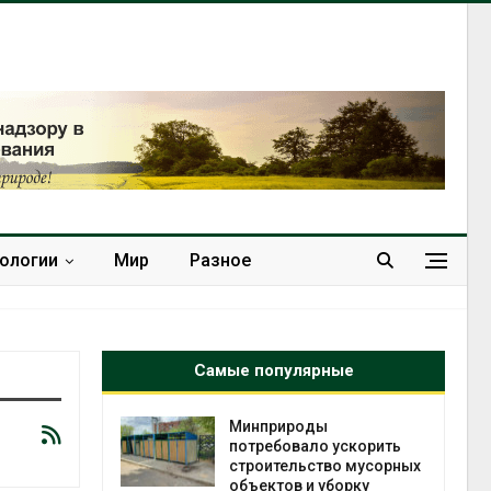
нологии
Мир
Разное
Самые популярные
 на
Минприроды
к меняется
потребовало ускорить
ура
строительство мусорных
 отходами
объектов и уборку