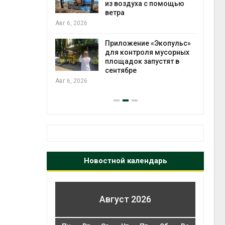
зволяют
из воздуха с помощью
прес
но
ветра
Авг 6
 энергию и
Авг 6, 2026
Приложение «Экопульс»
для контроля мусорных
да с крыш
площадок запустят в
ь городам
сентябре
бли
жару
Авг 6, 2026
Авг 6
Новостной календарь
Август 2026