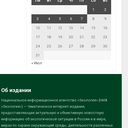
Пн
Вт
Ср
Чт
Пт
Сб
Вс
1
2
3
4
5
6
7
8
9
10
11
12
13
14
15
16
17
18
19
20
21
22
23
24
25
26
27
28
29
30
31
« Июл
Об издании
Национальное информационное агентство «Экология» (НИА
«Экология») — тематическое интернет-издание,
предоставляющее актуальную и объективную новостную
информацию об экологической ситуации в России и в мире,
мерах по охране окружающей среды, деятельности различных