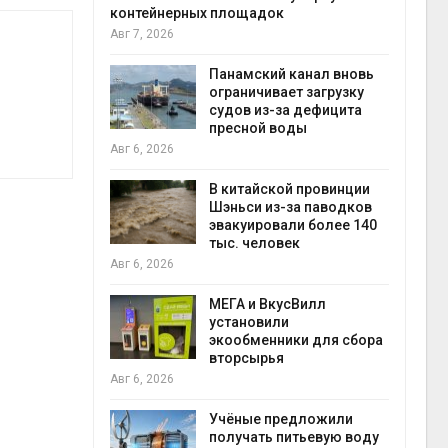
контейнерных площадок
Авг 6
Авг 7, 2026
е экологи
и о
Панамский канал вновь
загрязнении
ограничивает загрузку
вопожарной
судов из-за дефицита
пресной воды
Авг 6
Авг 6, 2026
ущие
В китайской провинции
ие НКО
Шэньси из-за паводков
огам 2025
эвакуировали более 140
тыс. человек
Авг 6
Авг 6, 2026
а и пожары:
МЕГА и ВкусВилл
ько
установили
лкнулись с
экообменники для сбора
ыми
вторсырья
Авг 6, 2026
Учёные предложили
анели над
получать питьевую воду