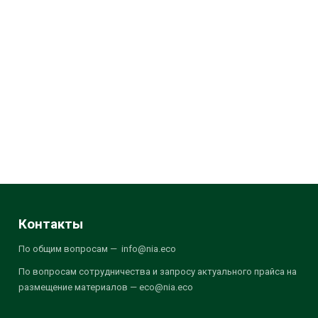
Контакты
По общим вопросам — info@nia.eco
По вопросам сотрудничества и запросу актуального прайса на
размещение материалов — eco@nia.eco