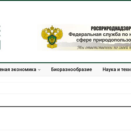
еная экономика
Биоразнообразие
Наука и тех
Европа теряет всё
Геосинтетика
больше лесной
полигоне: ка
биомассы из-за засух,
инфраструкт
вредителей и рубок
обращения с