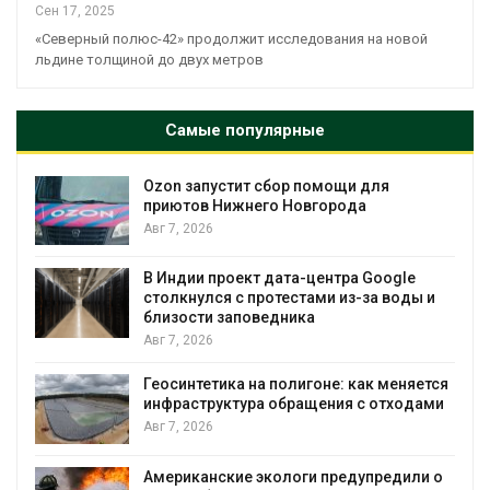
Сен 17, 2025
«Северный полюс-42» продолжит исследования на новой
льдине толщиной до двух метров
Самые популярные
Ozon запустит сбор помощи для
к
приютов Нижнего Новгорода
Авг 7, 2026
А
В Индии проект дата-центра Google
столкнулся с протестами из-за воды и
близости заповедника
Авг 7, 2026
Геосинтетика на полигоне: как меняется
инфраструктура обращения с отходами
Авг 7, 2026
Американские экологи предупредили о