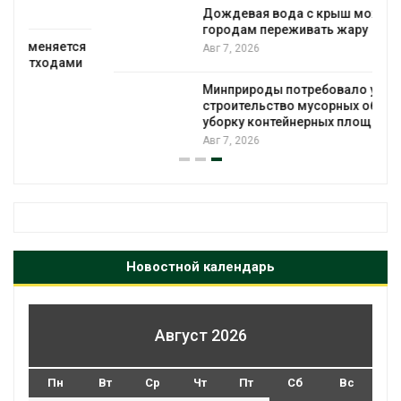
Дождевая вода с крыш может помочь
городам переживать жару
я
Авг 7, 2026
Минприроды потребовало ускорить
строительство мусорных объектов и
уборку контейнерных площадок
Авг 7, 2026
Новостной календарь
Август 2026
Пн
Вт
Ср
Чт
Пт
Сб
Вс