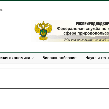
рь
еная экономика
Биоразнообразие
Наука и тех
Названы ведущие
Банановые ст
экологические НКО
Бангладеш п
России по итогам 2025
текстиль и э
года
сырьё