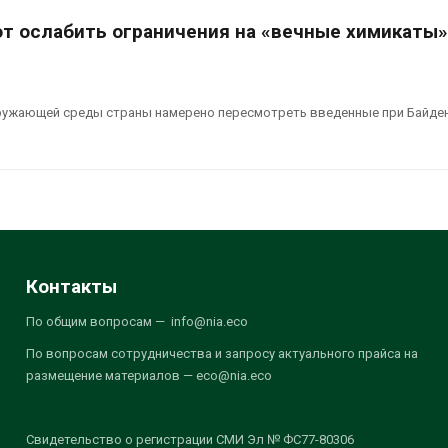
т ослабить ограничения на «вечные химикаты»
кружающей среды страны намерено пересмотреть введенные при Байде
Контакты
По общим вопросам — info@nia.eco
По вопросам сотрудничества и запросу актуального прайса на
размещение материалов — eco@nia.eco
Свидетельство о регистрации СМИ Эл № ФС77-80306