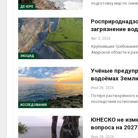
подготовку мер по сни
ДЕ-ЮРЕ
контей
Авг 7, 2
Росприроднадзо
загрязнение вод
Авг 3, 2026
Крупнейшие требования 
Амурской области и ра
Авг 6, 2
ЭКОЦИД
Учёные предупр
водоёмах Земл
Июл 28, 2026
Потеря растворённого к
последствия потепления
ИССЛЕДОВАНИЯ
ЮНЕСКО не изме
вопроса на 2027
Июл 28, 2026