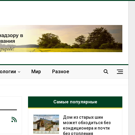
нологии
Мир
Разное
Самые популярные
ебли в
Дом из старых шин
ревращают в
может обходиться без
кспортное
кондиционера и почти
без отопления