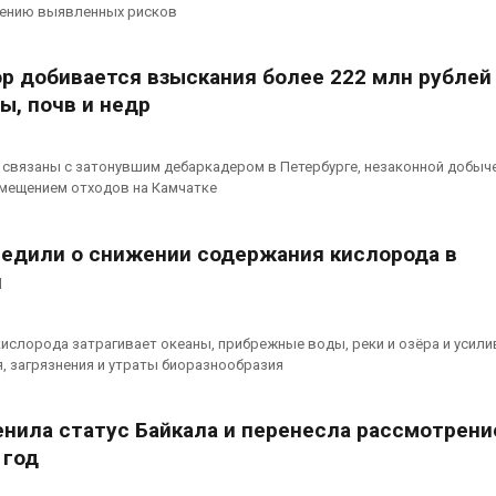
строительство мусорных
Камы в авгус
жению выявленных рисков
объектов и уборку
превысить но
нерных площадок
полтора раза
026
Авг 7, 2026
р добивается взыскания более 222 млн рублей 
ы, почв и недр
Панамский канал вновь
Евросоюз по
ограничивает загрузку
увеличить вл
судов из-за дефицита
защиту приро
связаны с затонувшим дебаркадером в Петербурге, незаконной добыче
пресной воды
роста ущерба
змещением отходов на Камчатке
026
Авг 7, 2026
едили о снижении содержания кислорода в
и
ислорода затрагивает океаны, прибрежные воды, реки и озёра и усили
, загрязнения и утраты биоразнообразия
нила статус Байкала и перенесла рассмотрени
 год