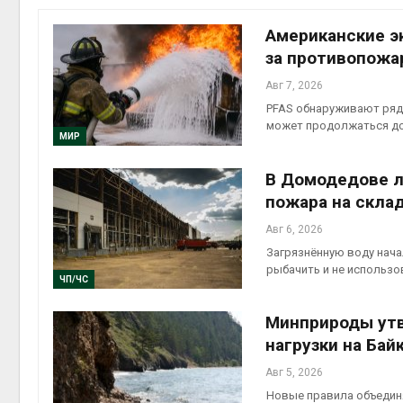
Авг 7, 2
Американские э
за противопожа
Авг 7, 2026
PFAS обнаруживают ряд
приро
может продолжаться до
Авг 7, 2
МИР
В Домодедове л
пожара на скла
Авг 6, 2026
эконом
Загрязнённую воду нача
Авг 7, 2
рыбачить и не использо
ЧП/ЧС
Минприроды утв
нагрузки на Бай
Авг 5, 2026
Новые правила объединя