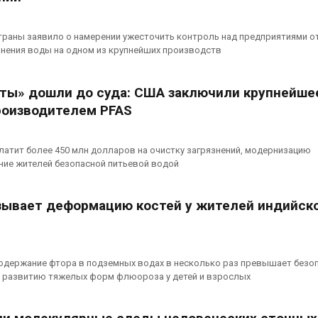
траны заявило о намерении ужесточить контроль над предприятиями о
знения воды на одном из крупнейших производств
ты» дошли до суда: США заключили крупнейше
роизводителем PFAS
атит более 450 млн долларов на очистку загрязнений, модернизацию
ние жителей безопасной питьевой водой
зывает деформацию костей у жителей индийск
содержание фтора в подземных водах в несколько раз превышает безо
 к развитию тяжелых форм флюороза у детей и взрослых