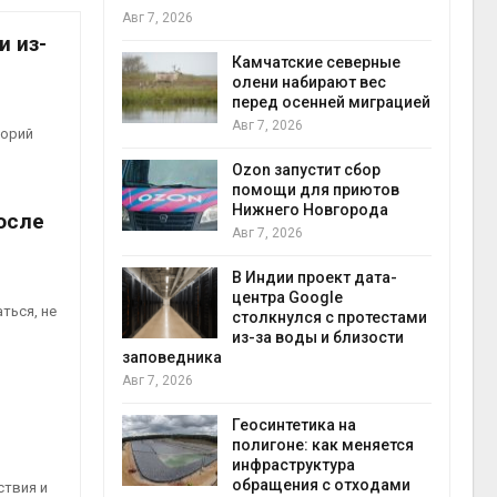
Авг 7, 2026
Авг 7
и из-
к из
Камчатские северные
жет
олени набирают вес
ск жировой
перед осенней миграцией
ни
Авг 7, 2026
торий
прир
Авг 7
Ozon запустит сбор
й
помощи для приютов
й контроль
Нижнего Новгорода
осле
тически
Авг 7, 2026
ерок к
В Индии проект дата-
экон
центра Google
ться, не
Авг 7
столкнулся с протестами
 ускорит
из-за воды и близости
нечной
заповедника
-за роста
Авг 7, 2026
ороны ИИ
Геосинтетика на
полигоне: как меняется
в
инфраструктура
ща Волги и
обращения с отходами
ствия и