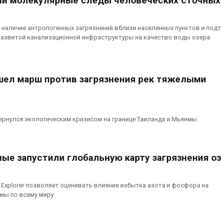
ли молекулярные следы человеческих сточных
наличие антропогенных загрязнений вблизи населенных пунктов и под
развитой канализационной инфраструктуры на качество воды озера
шел марш против загрязнения рек тяжелыми
рнулся экологическим кризисом на границе Таиланда и Мьянмы
ные запустили глобальную карту загрязнения о
 Explorer позволяет оценивать влияние избытка азота и фосфора на
мы по всему миру