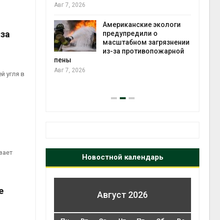
те может
Авг 7, 2026
рму почти в
конт
Американские экологи
Авг 7
за
предупредили о
масштабном загрязнении
требовал
из-за противопожарной
ожения в
пены
ды на фоне
Авг 7, 2026
й угля в
 от пожаров
Авг 6
вает
Новостной календарь
е
Август 2026