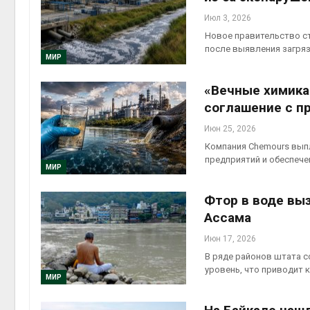
Июл 3, 2026
Новое правительство с
после выявления загря
МИР
«Вечные химика
соглашение с п
Июн 25, 2026
Компания Chemours выпл
предприятий и обеспече
МИР
Фтор в воде вы
Ассама
Июн 17, 2026
В ряде районов штата 
уровень, что приводит
МИР