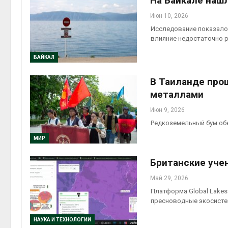
На Байкале наш
Июн 10, 2026
Исследование показало 
влияние недостаточно 
БАЙКАЛ
В Таиланде про
металлами
Июн 9, 2026
Редкоземельный бум обе
МИР
Британские уче
Май 29, 2026
Платформа Global Lakes
пресноводные экосисте
НАУКА И ТЕХНОЛОГИИ