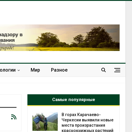
нологии
Мир
Разное
Самые популярные
нал вновь
В горах Карачаево-
 загрузку
Черкесии выявили новые
дефицита
места произрастания
ы
краснокнижных растений