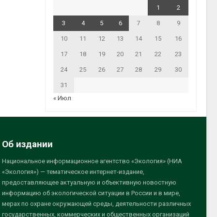
1
2
3
4
5
6
7
8
9
10
11
12
13
14
15
16
17
18
19
20
21
22
23
24
25
26
27
28
29
30
31
« Июл
Об издании
Национальное информационное агентство «Экология» (НИА
«Экология») — тематическое интернет-издание,
предоставляющее актуальную и объективную новостную
информацию об экологической ситуации в России и в мире,
мерах по охране окружающей среды, деятельности различных
государственных, коммерческих и общественных организаций