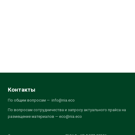
Контакты
По общим вопросам — info@nia.eco
По вопросам сотрудничества и запросу актуального прайса на
размещение материалов — eco@nia.eco