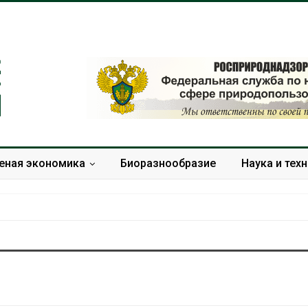
еная экономика
Биоразнообразие
Наука и тех
В Домодедове
Панамский ка
ликвидируют
ограничивает
последствия разлива
судов из-за 
химикатов после пожара
пресной вод