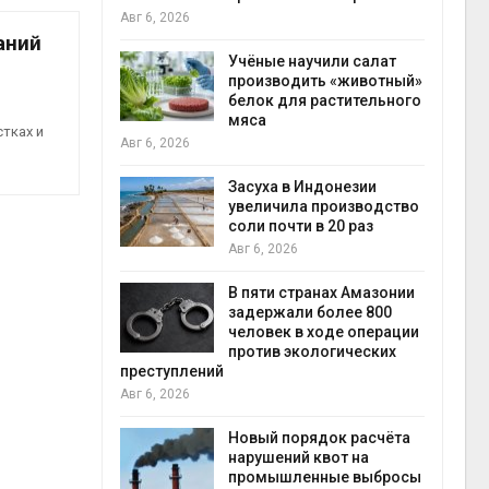
на с
Авг 6, 2026
Авг 6
аний
провинции
Учёные научили салат
 паводков
производить «животный»
 более 140
белок для растительного
мяса
тках и
Авг 6, 2026
илл
Засуха в Индонезии
увеличила производство
и для сбора
соли почти в 20 раз
Авг 6, 2026
Авг 6
В пяти странах Амазонии
ложили
задержали более 800
ьевую воду
человек в ходе операции
 помощью
против экологических
преступлений
Авг 6, 2026
«Экопульс»
Новый порядок расчёта
я мусорных
нарушений квот на
устят в
промышленные выбросы