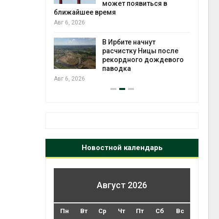
может появиться в
Авг 5
ближайшее время
Авг 6, 2026
т всё
ой
В Ирбите начнут
а засух,
расчистку Ницы после
 рубок
рекордного дождевого
Авг 5
паводка
Авг 6, 2026
Новостной календарь
Август 2026
Пн
Вт
Ср
Чт
Пт
Сб
Вс