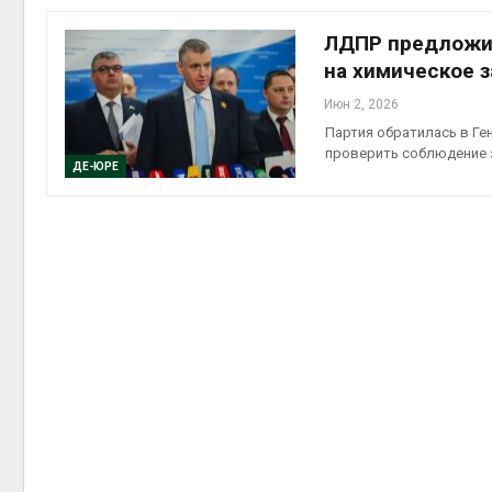
на скл
Авг 6, 2
ЛДПР предложил
на химическое 
Июн 2, 2026
Партия обратилась в Ге
проверить соблюдение 
ДЕ-ЮРЕ
Авг 6, 2