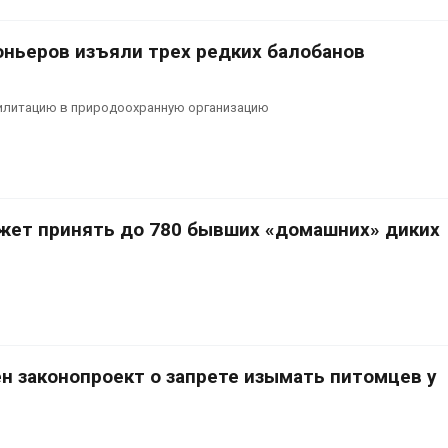
эвакуировали более 140
может обходи
тыс. человек
кондиционера
без отоплени
026
оньеров изъяли трех редких балобанов
Авг 7, 2026
МЕГА и ВкусВилл
установили
Камчатские 
билитацию в природоохранную организацию
экообменники для сбора
олени набира
вторсырья
перед осенне
026
Авг 7, 2026
жет принять до 780 бывших «домашних» диких
н законопроект о запрете изымать питомцев у