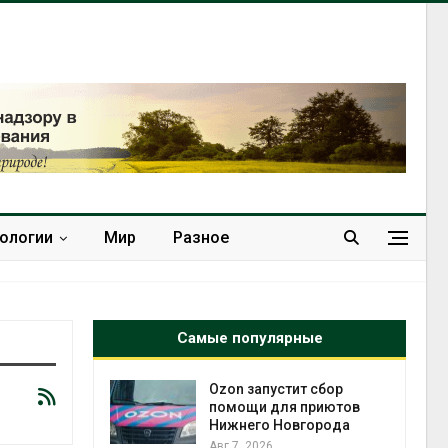
нологии
Мир
Разное
Самые популярные
й
Ozon запустит сбор
й контроль
помощи для приютов
тически
Нижнего Новгорода
ерок к
Авг 7, 2026