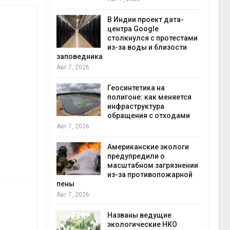
экон
Авг 7
В Индии проект дата-
центра Google
 ускорит
столкнулся с протестами
нечной
из-за воды и близости
-за роста
заповедника
ороны ИИ
Авг 7, 2026
Геосинтетика на
в
полигоне: как меняется
ща Волги и
инфраструктура
те может
обращения с отходами
рму почти в
конт
Авг 7, 2026
Авг 7
Американские экологи
предупредили о
требовал
масштабном загрязнении
ожения в
из-за противопожарной
ды на фоне
пены
 от пожаров
Авг 7, 2026
Авг 6
Названы ведущие
х шин
экологические НКО