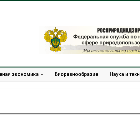
еная экономика
Биоразнообразие
Наука и тех
Солнечные панели над
Региональны
каналами позволяют
экологически
одновременно
в России фак
вырабатывать энергию и
ушёл от пров