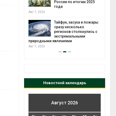
ться без
России по итогам 2025
 и почти
года
я
Авг 7, 2026
Авг 6
Тайфун, засуха и пожары:
северные
сразу несколько
ют вес
регионов столкнулись с
й миграцией
экстремальными
природными явлениями
Авг 6
Авг 7, 2026
Новостной календарь
Август 2026