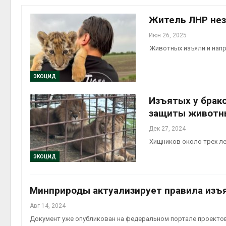
эконом
Авг 7, 2
Житель ЛНР нез
Июн 26, 2025
Животных изъяли и нап
ЭКОЦИД
Изъятых у брак
защиты животн
контей
Дек 27, 2024
Авг 7, 2
Хищников около трех л
ЭКОЦИД
Минприроды актуализирует правила изъ
Авг 6, 2
Авг 14, 2024
Документ уже опубликован на федеральном портале проекто