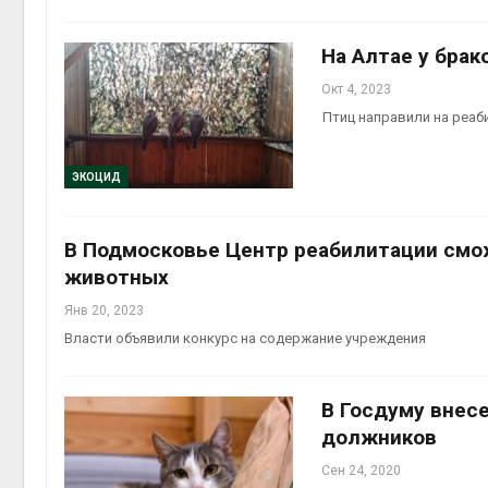
Авг 6, 2
На Алтае у брак
Окт 4, 2023
Птиц направили на реа
Авг 6, 2
ЭКОЦИД
В Подмосковье Центр реабилитации смо
животных
Янв 20, 2023
Власти объявили конкурс на содержание учреждения
В Госдуму внесе
должников
Сен 24, 2020