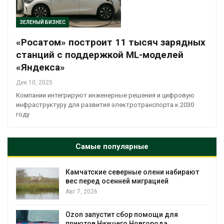
ЗЕЛЕНЫЙ БИЗНЕС
«Росатом» построит 11 тысяч зарядных
станций с поддержкой ML-моделей
«Яндекса»
Дек 10, 2025
Компании интегрируют инженерные решения и цифровую
инфраструктуру для развития электротранспорта к 2030
году
Самые популярные
Камчатские северные олени набирают
и
вес перед осенней миграцией
Авг 7, 2026
А
Ozon запустит сбор помощи для
к
приютов Нижнего Новгорода