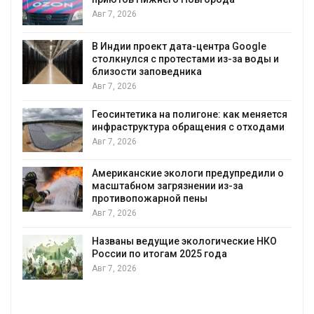
Авг 7, 2026
В Индии проект дата-центра Google
столкнулся с протестами из-за воды и
А
близости заповедника
Авг 7, 2026
Геосинтетика на полигоне: как меняется
инфраструктура обращения с отходами
Авг 7, 2026
Американские экологи предупредили о
масштабном загрязнении из-за
противопожарной пены
Авг 7, 2026
Названы ведущие экологические НКО
России по итогам 2025 года
Авг 7, 2026
я