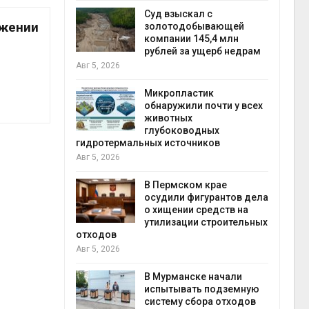
Авг 5
Суд взыскал с
ожении
ивников
золотодобывающей
а АЭС
компании 145,4 млн
 статье о
рублей за ущерб недрам
Авг 5, 2026
Авг 5
Микропластик
обнаружили почти у всех
ь
животных
для охраны
глубоководных
 тюрьмы
гидротермальных источников
Авг 5, 2026
рыбо
Авг 5
 яйца
В Пермском крае
уже для
осудили фигурантов дела
следование
о хищении средств на
еделы
утилизации строительных
отходов
Авг 5, 2026
экол
Авг 4
ием заявок
В Мурманске начали
скую
испытывать подземную
систему сбора отходов