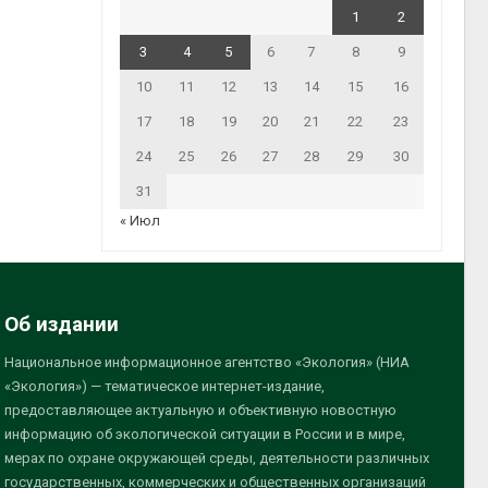
1
2
3
4
5
6
7
8
9
10
11
12
13
14
15
16
17
18
19
20
21
22
23
24
25
26
27
28
29
30
31
« Июл
Об издании
Национальное информационное агентство «Экология» (НИА
«Экология») — тематическое интернет-издание,
предоставляющее актуальную и объективную новостную
информацию об экологической ситуации в России и в мире,
мерах по охране окружающей среды, деятельности различных
государственных, коммерческих и общественных организаций