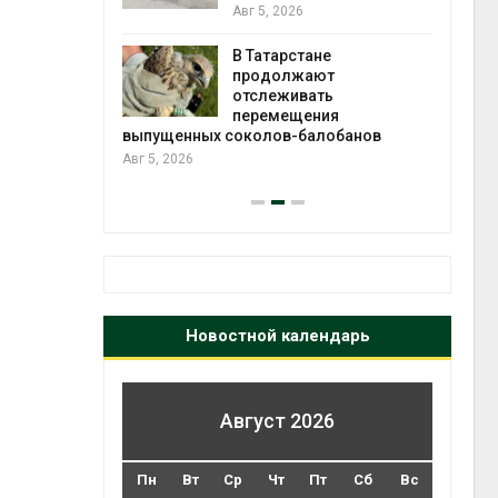
2026»
Авг 5, 2026
В Татарстане
Авг 4
ть получит
продолжают
рублей на
отслеживать
тных домов
перемещения
выпущенных соколов-балобанов
Авг 5, 2026
Новостной календарь
Август 2026
Пн
Вт
Ср
Чт
Пт
Сб
Вс