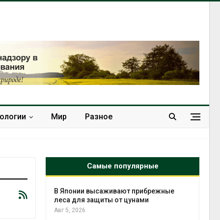
нологии
Мир
Разное
Самые популярные
тметит 11-
В Японии высаживают прибрежные
невным
леса для защиты от цунами
Авг 5, 2026