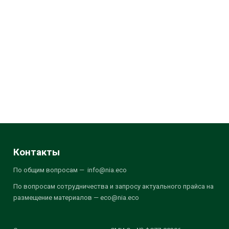
Контакты
По общим вопросам — info@nia.eco
По вопросам сотрудничества и запросу актуального прайса на
размещение материалов — eco@nia.eco