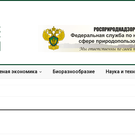
еная экономика
Биоразнообразие
Наука и тех
Минприроды утвердило
Москвариум о
единую систему
летие трёхд
мониторинга и оценки
фестивалем
нагрузки на Байкал
Авг 5, 2026