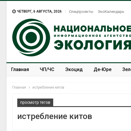
ЧЕТВЕРГ, 6 АВГУСТА, 2026
Спецпроекты
ЭкоКалендарь
Главная
ЧП/ЧС
Экоцид
Де-Юре
Зел
Спецпроекты
ЭкоЗОЖ
Главная
истребление китов
просмотр тегов
истребление китов