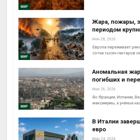
МИР
Жара, пожары, 
периодом крупн
Июн 28, 2026
Европа переживает реко
сотни тысяч гектаров л
Авг 6, 2
МИР
Аномальная жар
погибших и пере
Июн 26, 2026
Во Франции, Испании, В
максимумы, а учёные н
МИР
В Италии завер
евро
Июн 24, 2026