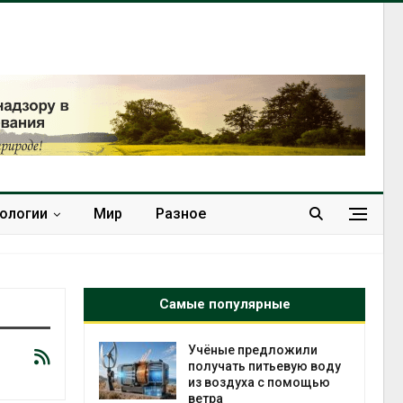
нологии
Мир
Разное
Самые популярные
анели над
Учёные предложили
зволяют
получать питьевую воду
но
из воздуха с помощью
 энергию и
ветра