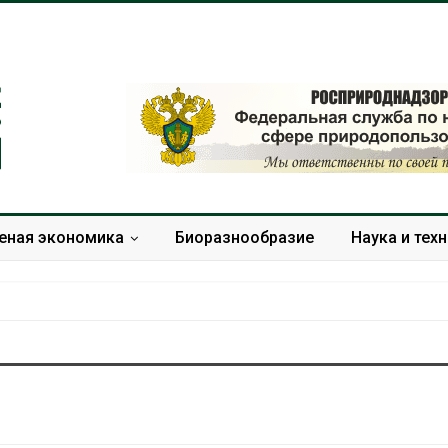
еная экономика
Биоразнообразие
Наука и тех
В пяти странах Амазонии
Солнечные п
задержали более 800
каналами по
человек в ходе операции
одновремен
против экологических
вырабатывать