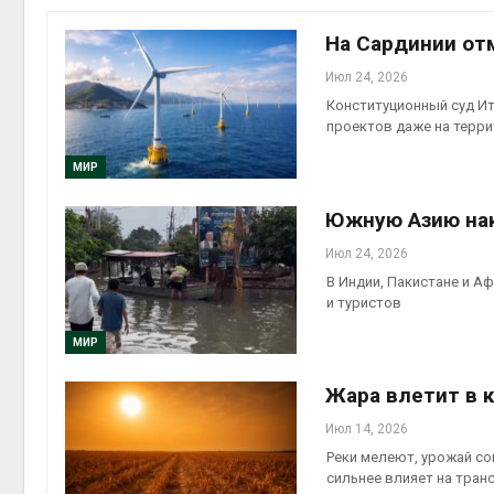
престу
Авг 6, 2
На Сардинии от
Июл 24, 2026
Конституционный суд Ит
проектов даже на терри
ближа
МИР
Авг 6, 2
Южную Азию нак
Июл 24, 2026
В Индии, Пакистане и А
и туристов
Авг 6, 2
МИР
Жара влетит в 
Июл 14, 2026
на скл
Реки мелеют, урожай с
Авг 6, 2
сильнее влияет на тран