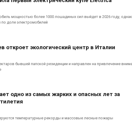
вила первый электрический купе Elettrica
биль мощностью более 1000 лошадиных сил выйдет в 2026 году, одна
ы по доле электромобилей
ев откроет экологический центр в Италии
ектаров бывшей папской резиденции и направлен на привлечение внима
е
ет одно из самых жарких и опасных лет за
ятилетия
ируются температурные рекорды и массовые лесные пожары