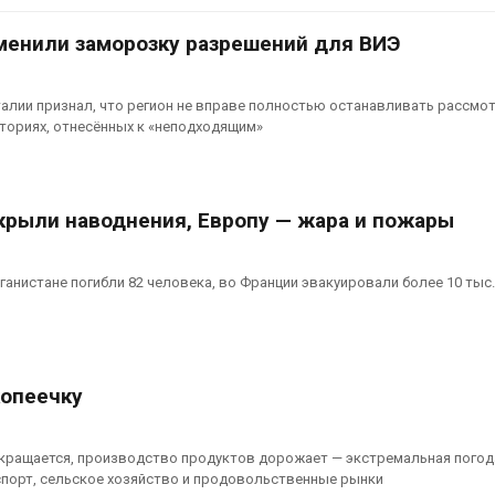
плений
экономить воду
026
Авг 7, 2026
менили заморозку разрешений для ВИЭ
Новый порядок расчёта
Дождевая во
нарушений квот на
может помоч
алии признал, что регион не вправе полностью останавливать рассмо
промышленные выбросы
переживать 
ториях, отнесённых к «неподходящим»
может появиться в
Авг 7, 2026
йшее время
026
Минприроды
потребовало 
рыли наводнения, Европу — жара и пожары
В Ирбите начнут
строительст
расчистку Ницы после
объектов и у
рекордного дождевого
контейнерных площадок
фганистане погибли 82 человека, во Франции эвакуировали более 10 тыс
паводка
Авг 7, 2026
026
Панамский ка
В Домодедове
ограничивает
ликвидируют
судов из-за 
копеечку
последствия разлива
пресной вод
химикатов после пожара
Авг 6, 2026
аде
окращается, производство продуктов дорожает — экстремальная погод
026
В китайской 
спорт, сельское хозяйство и продовольственные рынки
Шэньси из-за