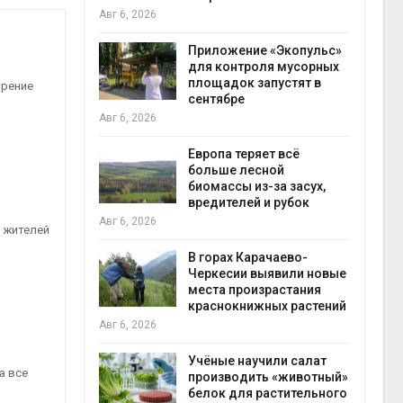
прес
Авг 6, 2026
Авг 6
Приложение «Экопульс»
да с крыш
для контроля мусорных
ь городам
площадок запустят в
трение
жару
сентябре
Авг 6, 2026
бли
Авг 6
Европа теряет всё
ускорить
больше лесной
во мусорных
биомассы из-за засух,
борку
вредителей и рубок
Авг 6, 2026
. жителей
Авг 6
В горах Карачаево-
нал вновь
Черкесии выявили новые
 загрузку
места произрастания
дефицита
краснокнижных растений
ы
Авг 6, 2026
на с
Учёные научили салат
а все
Авг 6
провинции
производить «животный»
 паводков
белок для растительного