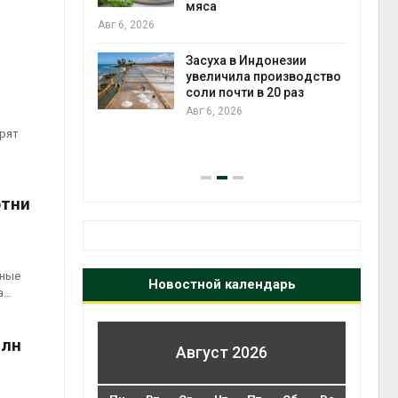
 более 140
мяса
Авг 6, 2026
Засуха в Индонезии
илл
увеличила производство
соли почти в 20 раз
и для сбора
Авг 6, 2026
орят
Авг 6
отни
рные
Новостной календарь
а…
млн
Август 2026