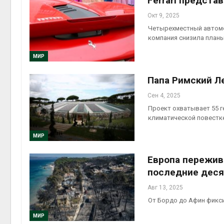
Ferrari предста
Окт 9, 2025
Четырехместный автомо
компания снизила план
МИР
Папа Римский Л
Сен 4, 2025
Проект охватывает 55 г
климатической повестк
МИР
Европа пережива
последние дес
Авг 13, 2025
От Бордо до Афин фикс
МИР