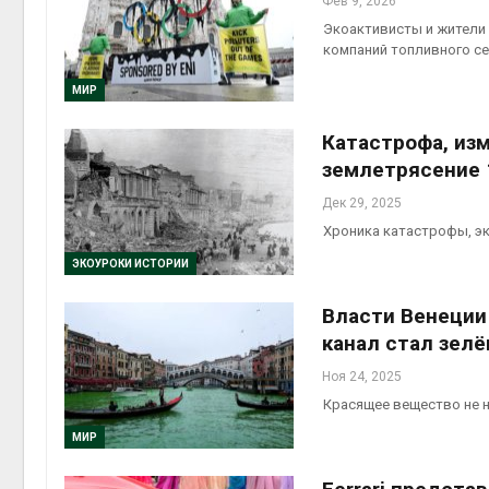
Фев 9, 2026
Экоактивисты и жители
компаний топливного с
МИР
Катастрофа, из
землетрясение 
Дек 29, 2025
Хроника катастрофы, э
ЭКОУРОКИ ИСТОРИИ
Власти Венеции 
канал стал зел
Ноя 24, 2025
Красящее вещество не 
МИР