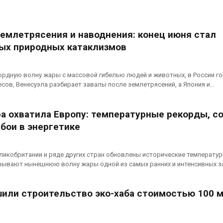
Изменение климата
эвакуировали
меняет ареалы бабочек
тыс. человек
по всему миру
Авг 6, 2026
Авг 6, 2026
землетрясения и наводнения: конец июня стал
МЕГА и ВкусВ
ых природных катаклизмов
В Австралии снизят
установили
стоимость установки
экообменник
солнечных панелей для
вторсырья
рдную волну жары с массовой гибелью людей и животных, в России г
бизнеса
Авг 6, 2026
есов, Венесуэла разбирает завалы после землетрясений, а Япония и…
026
а охватила Европу: температурные рекорды, с
бои в энергетике
еликобритании и ряде других стран обновлены исторические температу
азывают нынешнюю волну жары одной из самых ранних и интенсивных з
шили строительство эко-хаба стоимостью 100 