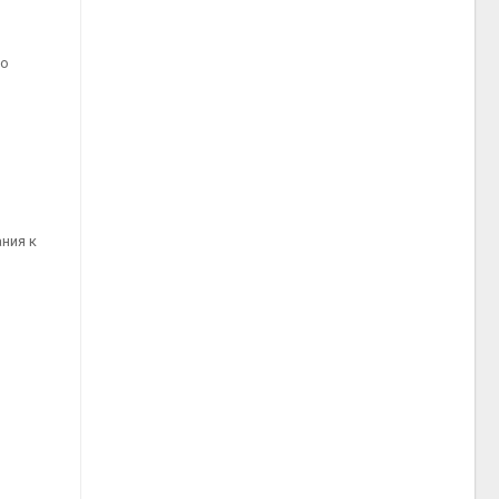
ко
ния к