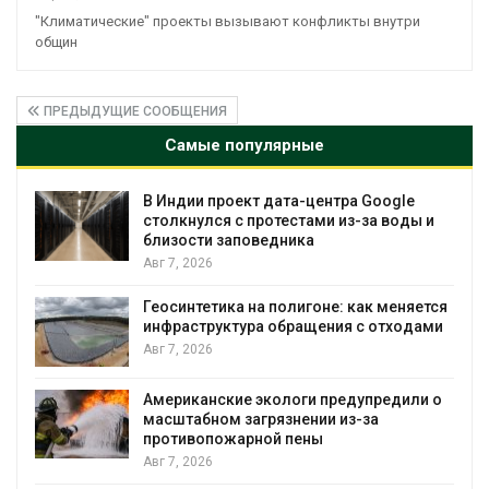
"Климатические" проекты вызывают конфликты внутри
общин
ПРЕДЫДУЩИЕ СООБЩЕНИЯ
Самые популярные
Дождевая вода с крыш может помочь
городам переживать жару
Авг 7, 2026
Минприроды потребовало ускорить
я
строительство мусорных объектов и
уборку контейнерных площадок
Авг 7, 2026
Панамский канал вновь ограничивает
загрузку судов из-за дефицита пресной
воды
Авг 6, 2026