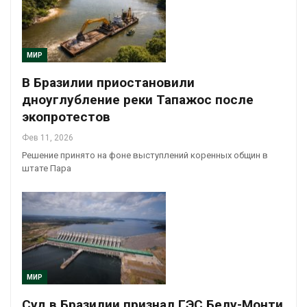
МИР
В Бразилии приостановили
дноуглубление реки Тапажос после
экопротестов
Фев 11, 2026
Решение принято на фоне выступлений коренных общин в
штате Пара
МИР
Суд в Бразилии признал ГЭС Белу-Монти