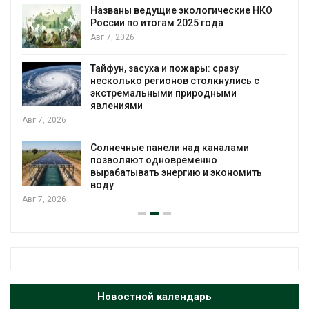
В китайской провинции Шэньси из-за
паводков эвакуировали более 140 тыс.
человек
Авг 6, 2026
МЕГА и ВкусВилл установили
экообменники для сбора вторсырья
Авг 6, 2026
Учёные предложили получать питьевую
воду из воздуха с помощью ветра
Авг 6, 2026
Новостной календарь