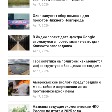
Авг 7, 2026
А
Ozon запустит сбор помощи для
к
приютов Нижнего Новгорода
Авг 7, 2026
В Индии проект дата-центра Google
столкнулся с протестами из-за воды и
А
близости заповедника
Авг 7, 2026
Геосинтетика на полигоне: как меняется
инфраструктура обращения с отходами
Авг 7, 2026
Американские экологи предупредили о
масштабном загрязнении из-за
противопожарной пены
Авг 7, 2026
Названы ведущие экологические НКО
России по итогам 2025 года