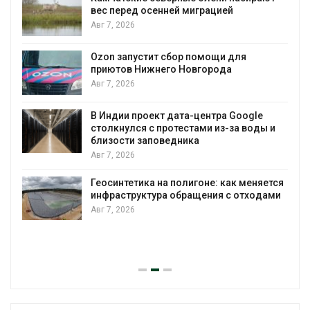
и
вес перед осенней миграцией
Авг 7, 2026
А
Ozon запустит сбор помощи для
к
приютов Нижнего Новгорода
Авг 7, 2026
В Индии проект дата-центра Google
столкнулся с протестами из-за воды и
А
близости заповедника
Авг 7, 2026
Геосинтетика на полигоне: как меняется
инфраструктура обращения с отходами
Авг 7, 2026