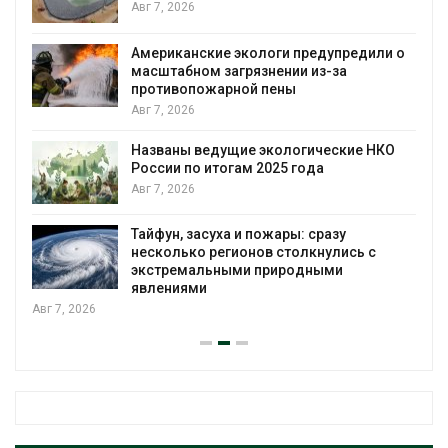
строительство мусорных объектов и
уборку контейнерных площадок
Авг 7, 2026
ли о
Панамский канал вновь ограничивает
загрузку судов из-за дефицита пресной
воды
Авг 6, 2026
НКО
В китайской провинции Шэньси из-за
паводков эвакуировали более 140 тыс.
человек
Авг 6, 2026
МЕГА и ВкусВилл установили
экообменники для сбора вторсырья
Авг 6, 2026