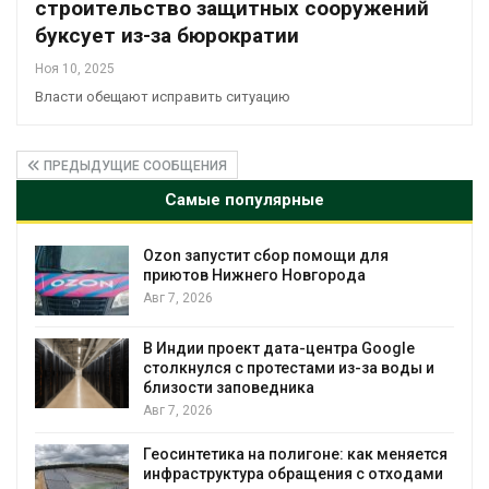
строительство защитных сооружений
буксует из-за бюрократии
Ноя 10, 2025
Власти обещают исправить ситуацию
ПРЕДЫДУЩИЕ СООБЩЕНИЯ
Самые популярные
Солнечные панели над каналами
позволяют одновременно
вырабатывать энергию и экономить
воду
Авг 7, 2026
e
ы и
Дождевая вода с крыш может помочь
городам переживать жару
Авг 7, 2026
яется
дами
Минприроды потребовало ускорить