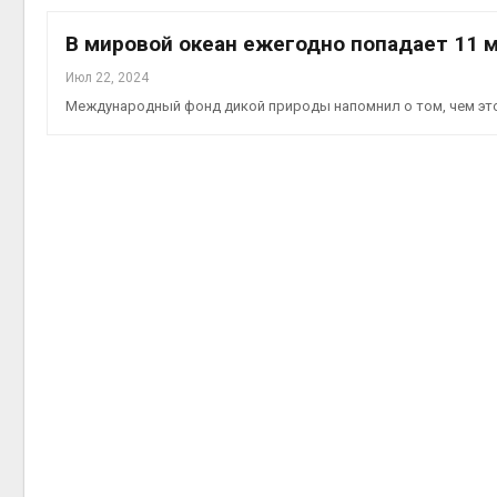
приро
Авг 7, 2
В мировой океан ежегодно попадает 11 
Июл 22, 2024
Международный фонд дикой природы напомнил о том, чем эт
эконом
Авг 7, 2
контей
Авг 7, 2