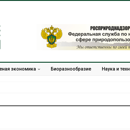
еная экономика
Биоразнообразие
Наука и тех
Тайфун, засуха и пожары:
Микропласти
сразу несколько
упаковки мо
регионов столкнулись с
усиливать ри
экстремальными
болезни пече