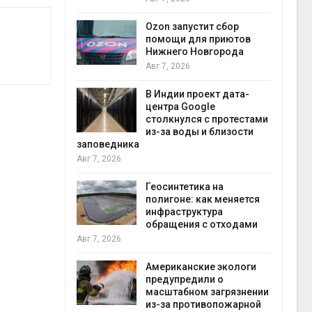
прир
Авг 7
Ozon запустит сбор
й
помощи для приютов
й контроль
Нижнего Новгорода
тически
Авг 7, 2026
ерок к
В Индии проект дата-
экон
центра Google
Авг 7
столкнулся с протестами
 ускорит
из-за воды и близости
нечной
заповедника
-за роста
Авг 7, 2026
ороны ИИ
Геосинтетика на
полигоне: как меняется
в
инфраструктура
ща Волги и
обращения с отходами
те может
Авг 7, 2026
рму почти в
конт
Американские экологи
Авг 7
предупредили о
масштабном загрязнении
требовал
из-за противопожарной