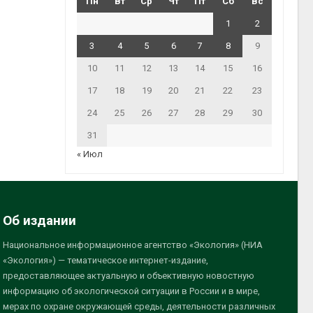
Пн
Вт
Ср
Чт
Пт
Сб
Вс
1
2
3
4
5
6
7
8
9
10
11
12
13
14
15
16
17
18
19
20
21
22
23
24
25
26
27
28
29
30
31
« Июл
Об издании
Национальное информационное агентство «Экология» (НИА
«Экология») — тематическое интернет-издание,
предоставляющее актуальную и объективную новостную
информацию об экологической ситуации в России и в мире,
мерах по охране окружающей среды, деятельности различных