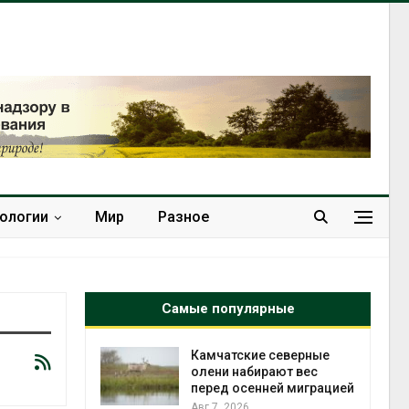
нологии
Мир
Разное
Самые популярные
к из
Камчатские северные
жет
олени набирают вес
ск жировой
перед осенней миграцией
ни
Авг 7, 2026