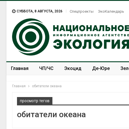
СУББОТА, 8 АВГУСТА, 2026
Спецпроекты
ЭкоКалендарь
Главная
ЧП/ЧС
Экоцид
Де-Юре
Зел
Спецпроекты
ЭкоЗОЖ
Главная
обитатели океана
просмотр тегов
обитатели океана