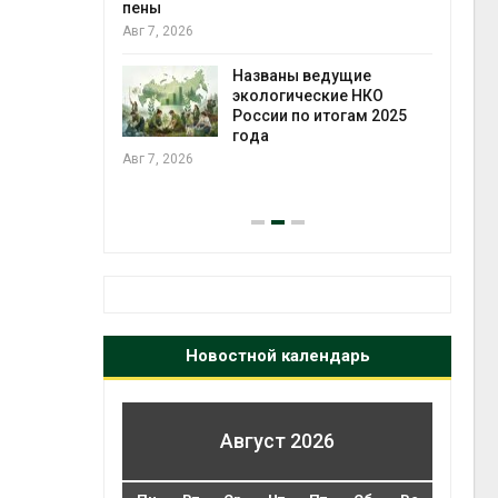
ожения в
пены
ды на фоне
Авг 7, 2026
 от пожаров
Авг 6
Названы ведущие
экологические НКО
х шин
России по итогам 2025
ться без
года
 и почти
Авг 7, 2026
я
Авг 6
Новостной календарь
Август 2026