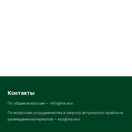
Контакты
По общим вопросам — info@nia.eco
По вопросам сотрудничества и запросу актуального прайса на
размещение материалов — eco@nia.eco