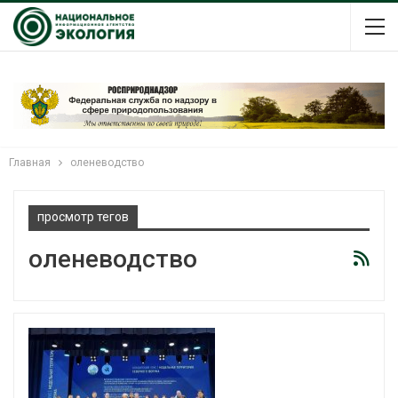
Главная
оленеводство
просмотр тегов
оленеводство