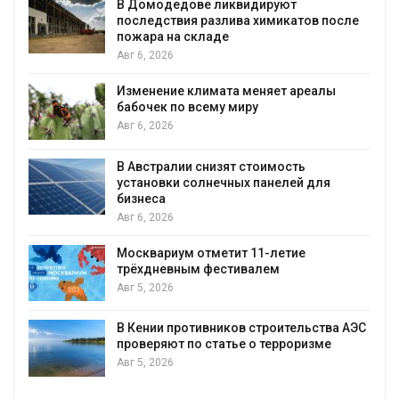
В Домодедове ликвидируют
последствия разлива химикатов после
пожара на складе
Авг 6, 2026
Изменение климата меняет ареалы
бабочек по всему миру
Авг 6, 2026
В Австралии снизят стоимость
установки солнечных панелей для
бизнеса
Авг 6, 2026
Москвариум отметит 11-летие
трёхдневным фестивалем
Авг 5, 2026
А
В Кении противников строительства АЭС
проверяют по статье о терроризме
т
Авг 5, 2026