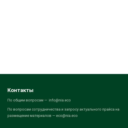
Контакты
По общим вопросам — info@nia.eco
По вопросам сотрудничества и запросу актуального прайса на
размещение материалов — eco@nia.eco