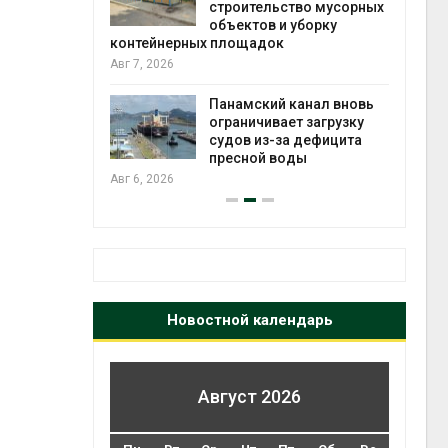
строительство мусорных
объектов и уборку
Авг 6
контейнерных площадок
е экологи
Авг 7, 2026
и о
загрязнении
вопожарной
Панамский канал вновь
ограничивает загрузку
судов из-за дефицита
Авг 6
пресной воды
Авг 6, 2026
Новостной календарь
Август 2026