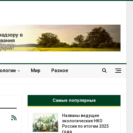
нологии
Мир
Разное
Самые популярные
х шин
Названы ведущие
ться без
экологические НКО
 и почти
России по итогам 2025
я
года