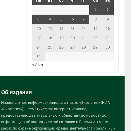
Пн
Вт
Ср
Чт
Пт
Сб
Вс
1
2
3
4
5
6
7
8
9
10
11
12
13
14
15
16
17
18
19
20
21
22
23
24
25
26
27
28
29
30
31
« Июл
Об издании
Национальное информационное агентство «Экология» (НИА
«Экология») — тематическое интернет-издание,
предоставляющее актуальную и объективную новостную
информацию об экологической ситуации в России и в мире,
мерах по охране окружающей среды, деятельности различных