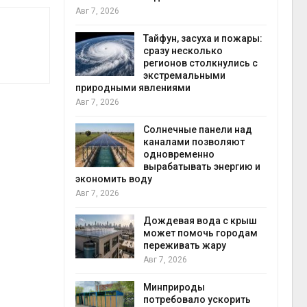
Авг 7, 2026
Авг 6
северные
Тайфун, засуха и пожары:
ют вес
сразу несколько
й миграцией
регионов столкнулись с
экстремальными
природными явлениями
Авг 6
Авг 7, 2026
т сбор
приютов
города
Солнечные панели над
каналами позволяют
одновременно
вырабатывать энергию и
Авг 6
кт дата-
экономить воду
e
Авг 7, 2026
 протестами
 близости
Дождевая вода с крыш
может помочь городам
переживать жару
Авг 6
Авг 7, 2026
 на
к меняется
ура
Минприроды
 отходами
потребовало ускорить