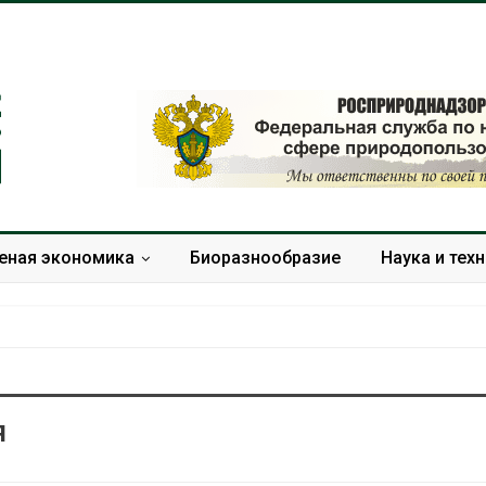
еная экономика
Биоразнообразие
Наука и тех
я
В китайской провинции
Дом из стары
Шэньси из-за паводков
может обходи
эвакуировали более 140
кондиционера
тыс. человек
без отоплени