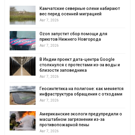
рают
Тайфун, засуха и пожары: сразу
несколько регионов столкнулись с
экстремальными природными
явлениями
Авг 7, 2026
Солнечные панели над каналами
позволяют одновременно
вырабатывать энергию и экономить
воду
e
ды и
Авг 7, 2026
Дождевая вода с крыш может помочь
городам переживать жару
яется
Авг 7, 2026
одами
Минприроды потребовало ускорить
строительство мусорных объектов и
уборку контейнерных площадок
или о
Авг 7, 2026
Панамский канал вновь ограничивает