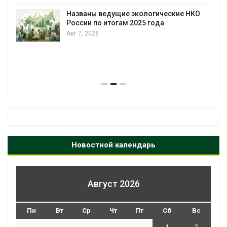
загрузку судов из-за дефицита пресной
воды
НКО
Авг 6, 2026
В китайской провинции Шэньси из-за
паводков эвакуировали более 140 тыс.
человек
Авг 6, 2026
Новостной календарь
Август 2026
Пн
Вт
Ср
Чт
Пт
Сб
Вс
1
2