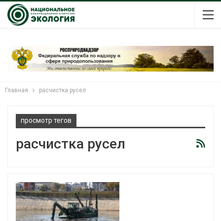
Главная
расчистка русел
просмотр тегов
расчистка русел