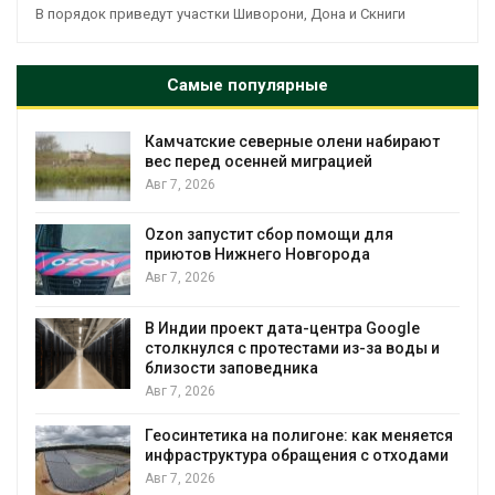
В порядок приведут участки Шиворони, Дона и Скниги
Самые популярные
Камчатские северные олени набирают
и
вес перед осенней миграцией
Авг 7, 2026
А
Ozon запустит сбор помощи для
к
приютов Нижнего Новгорода
Авг 7, 2026
В Индии проект дата-центра Google
столкнулся с протестами из-за воды и
А
близости заповедника
Авг 7, 2026
Геосинтетика на полигоне: как меняется
инфраструктура обращения с отходами
Авг 7, 2026