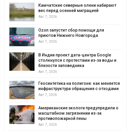
Камчатские северные олени набирают
и
вес перед осенней миграцией
Авг 7, 2026
А
Ozon запустит сбор помощи для
к
приютов Нижнего Новгорода
Авг 7, 2026
В Индии проект дата-центра Google
столкнулся с протестами из-за воды и
А
близости заповедника
Авг 7, 2026
Геосинтетика на полигоне: как меняется
инфраструктура обращения с отходами
Авг 7, 2026
Американские экологи предупредили о
масштабном загрязнении из-за
противопожарной пены
Авг 7, 2026