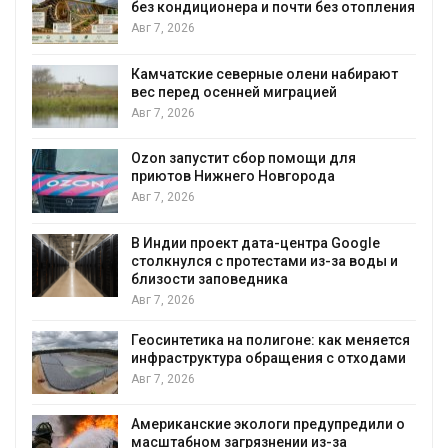
без кондиционера и почти без отопления
Авг 7, 2026
Камчатские северные олени набирают
вес перед осенней миграцией
и
Авг 7, 2026
А
Ozon запустит сбор помощи для
приютов Нижнего Новгорода
к
Авг 7, 2026
В Индии проект дата-центра Google
столкнулся с протестами из-за воды и
А
близости заповедника
Авг 7, 2026
Геосинтетика на полигоне: как меняется
инфраструктура обращения с отходами
Авг 7, 2026
Американские экологи предупредили о
масштабном загрязнении из-за