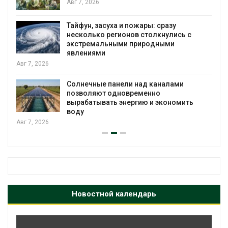
человек
026
Авг 6, 2026
 засуха и пожары: сразу
МЕГА и Вкус
ько регионов столкнулись с
экообменник
мальными природными
Авг 6, 2026
ями
Учёные пред
ные панели над каналами
воду из воз
яют одновременно
Авг 6, 2026
тывать энергию и экономить
Новостной календарь