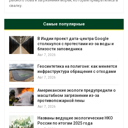
рыбного лова и загрязнения морей, которые превратились в
свалку.
Самые популярные
и проект дата-центра Google
Дождевая в
улся с протестами из-за воды и
городам пер
ти заповедника
Авг 7, 2026
026
Минприроды 
тетика на полигоне: как меняется
строительст
труктура обращения с отходами
уборку конт
026
Авг 7, 2026
анские экологи предупредили о
Панамский к
бном загрязнении из-за
загрузку суд
опожарной пены
воды
026
Авг 6, 2026
ы ведущие экологические НКО
В китайской
 по итогам 2025 года
паводков эв