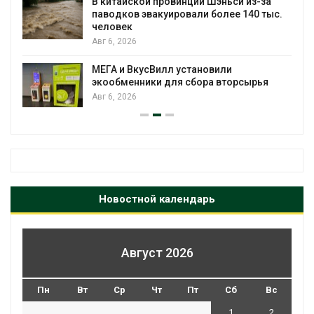
В китайской провинции Шэньси из-за
паводков эвакуировали более 140 тыс.
человек
Авг 6, 2026
МЕГА и ВкусВилл установили
экообменники для сбора вторсырья
Авг 6, 2026
Новостной календарь
Август 2026
Пн
Вт
Ср
Чт
Пт
Сб
Вс
1
2