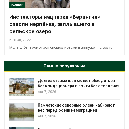
РАЗНОЕ
Инспекторы нацпарка «Берингия»
спасли нерпёнка, заплывшего в
сельское озеро
Июн 30, 2022
Малыш был осмотрен специалистами и выпущен на волю
Самые популярные
Дом из старых шин может обходиться
без кондиционера и почти без отопления
Авг 7, 2026
Камчатские северные олени набирают
вес перед осенней миграцией
и
Авг 7, 2026
А