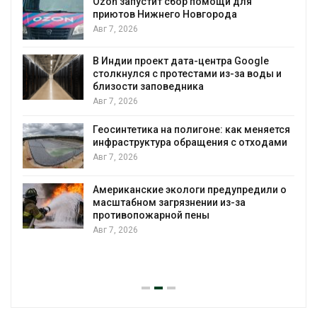
Ozon запустит сбор помощи для
приютов Нижнего Новгорода
к
Авг 7, 2026
В Индии проект дата-центра Google
столкнулся с протестами из-за воды и
А
близости заповедника
Авг 7, 2026
Геосинтетика на полигоне: как меняется
инфраструктура обращения с отходами
Авг 7, 2026
Американские экологи предупредили о
масштабном загрязнении из-за
противопожарной пены
Авг 7, 2026