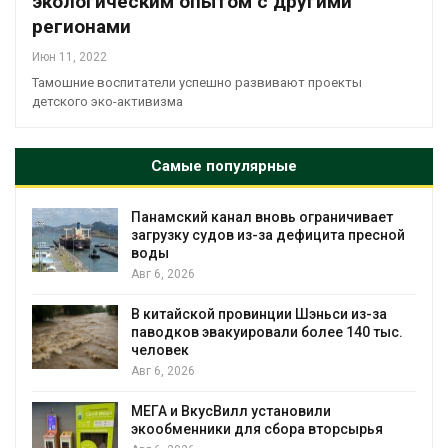
экологическим опытом с другими
регионами
Июн 11, 2022
Тамошние воспитатели успешно развивают проекты
детского эко-активизма
Самые популярные
кий канал вновь ограничивает
В горах Кар
ку судов из-за дефицита пресной
новые места
краснокнижн
026
Авг 6, 2026
йской провинции Шэньси из-за
Учёные науч
ов эвакуировали более 140 тыс.
«животный» 
к
мяса
026
Авг 6, 2026
 ВкусВилл установили
Засуха в Ин
енники для сбора вторсырья
производство