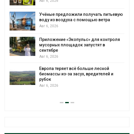
026
Авг 6, 2026
 предложили получать питьевую
В пяти стра
з воздуха с помощью ветра
более 800 че
против экол
026
Авг 6, 2026
ение «Экопульс» для контроля
Новый поряд
ых площадок запустят в
на промышл
ре
появиться в
026
Авг 6, 2026
 теряет всё больше лесной
В Ирбите нач
сы из-за засух, вредителей и
рекордного
Авг 6, 2026
026