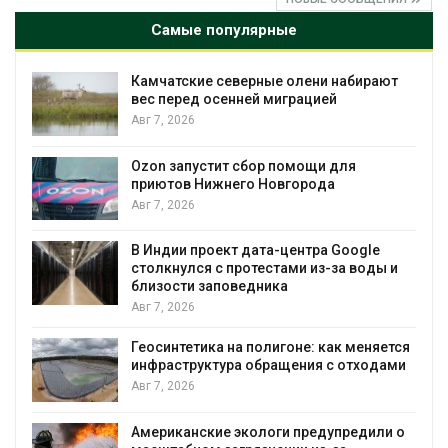
Самые популярные
Камчатские северные олени набирают
и
вес перед осенней миграцией
Авг 7, 2026
А
Ozon запустит сбор помощи для
к
приютов Нижнего Новгорода
Авг 7, 2026
В Индии проект дата-центра Google
столкнулся с протестами из-за воды и
А
близости заповедника
Авг 7, 2026
Геосинтетика на полигоне: как меняется
инфраструктура обращения с отходами
Авг 7, 2026
Американские экологи предупредили о