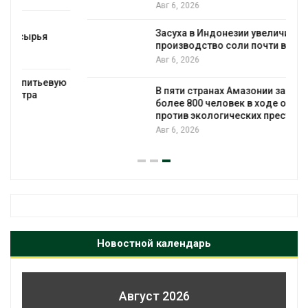
Авг 6, 2026
Засуха в Индонезии увеличила
производство соли почти в 20 раз
Авг 6, 2026
А
ю
В пяти странах Амазонии задержали
более 800 человек в ходе операции
против экологических преступлений
Авг 6, 2026
А
Новостной календарь
Август 2026