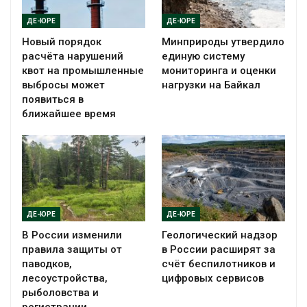
ДЕ-ЮРЕ
ДЕ-ЮРЕ
Новый порядок
Минприроды утвердило
расчёта нарушений
единую систему
квот на промышленные
мониторинга и оценки
выбросы может
нагрузки на Байкал
появиться в
ближайшее время
ДЕ-ЮРЕ
ДЕ-ЮРЕ
В России изменили
Геологический надзор
правила защиты от
в России расширят за
паводков,
счёт беспилотников и
лесоустройства,
цифровых сервисов
рыболовства и