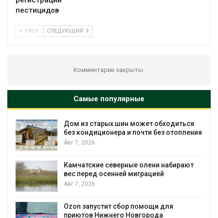
регистрации
пестицидов
PREV
СЛЕДУЮЩИЙ
Комментарии закрыты.
Самые популярные
ся
Названы ведущие экологические НКО
ения
России по итогам 2025 года
Авг 7, 2026
т
Тайфун, засуха и пожары: сразу
несколько регионов столкнулись с
экстремальными природными
явлениями
Авг 7, 2026