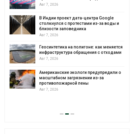
Солнечные панели над каналами
позволяют одновременно
вырабатывать энергию и экономить
воду
 и
Авг 7, 2026
Дождевая вода с крыш может помочь
городам переживать жару
тся
Авг 7, 2026
ми
Минприроды потребовало ускорить
строительство мусорных объектов и
уборку контейнерных площадок
 о
Авг 7, 2026
Панамский канал вновь ограничивает
загрузку судов из-за дефицита пресной
воды
Авг 6, 2026