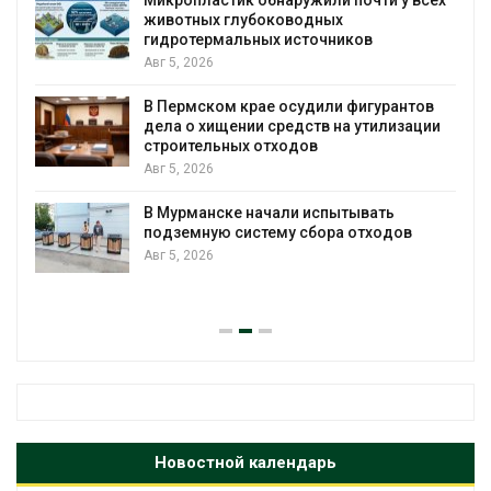
ых глубоководных
В России из
ермальных источников
паводков, л
026
и регистрац
Авг 5, 2026
ском крае осудили фигурантов
 хищении средств на утилизации
От спасения
ельных отходов
определены
026
экологическ
Авг 4, 2026
анске начали испытывать
ную систему сбора отходов
Обратный раз
026
европейские
ставку на неф
Авг 4, 2026
Новостной календарь