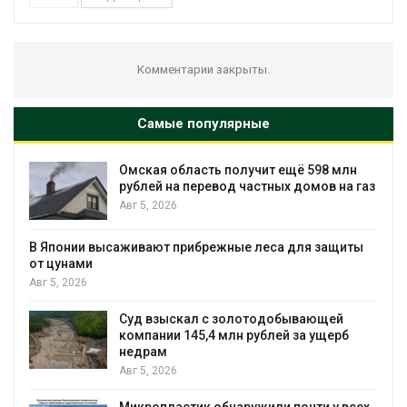
Комментарии закрыты.
Самые популярные
 область получит ещё 598 млн
В Татарстан
 на перевод частных домов на газ
перемещени
балобанов
026
Авг 5, 2026
т прибрежные леса для защиты
Минприроды 
мониторинга 
Байкал
Авг 5, 2026
ыскал с золотодобывающей
ии 145,4 млн рублей за ущерб
Спасённые о
м
всё чаще на
026
Малайзии
Авг 5, 2026
ластик обнаружили почти у всех