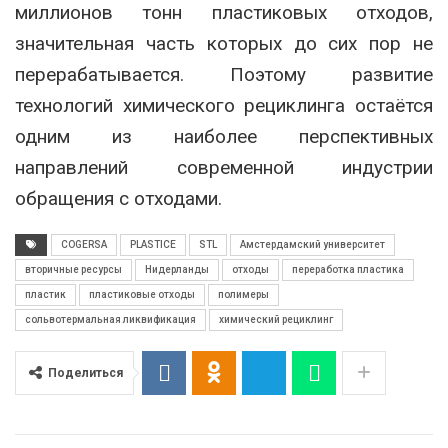
миллионов тонн пластиковых отходов,
значительная часть которых до сих пор не
перерабатывается. Поэтому развитие
технологий химического рециклинга остаётся
одним из наиболее перспективных
направлений современной индустрии
обращения с отходами.
COGERSA
PLASTICE
STL
Амстердамский университет
вторичные ресурсы
Нидерланды
отходы
переработка пластика
пластик
пластиковые отходы
полимеры
сольвотермальная ликвификация
химический рециклинг
Поделиться