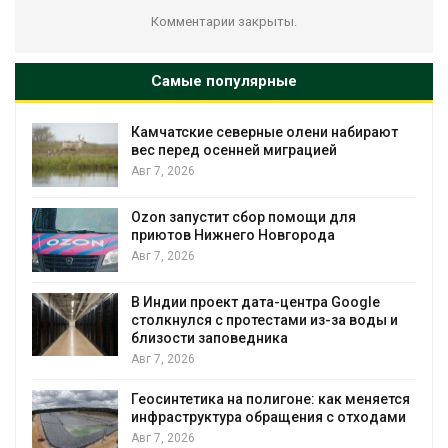
Комментарии закрыты.
Самые популярные
рные олени набирают
Тайфун, засуха и пожар
ей миграцией
несколько регионов с
экстремальными при
явлениями
Авг 7, 2026
бор помощи для
о Новгорода
Солнечные панели над
позволяют одновреме
вырабатывать энергию
воду
дата-центра Google
тестами из-за воды и
Авг 7, 2026
дника
Дождевая вода с кры
городам переживать 
полигоне: как меняется
Авг 7, 2026
обращения с отходами
Минприроды потребов