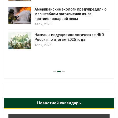
строительство мусорн
уборку контейнерных
ологи предупредили о
язнении из-за
Авг 7, 2026
й пены
Панамский канал внов
загрузку судов из-за 
воды
 экологические НКО
 2025 года
Авг 6, 2026
В китайской провинции
паводков эвакуировали
человек
Авг 6, 2026
Новостной календарь