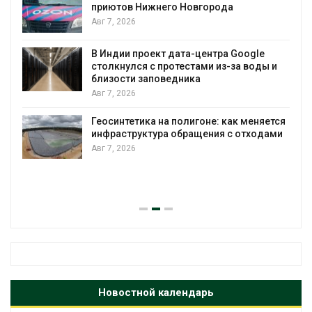
к
приютов Нижнего Новгорода
Авг 7, 2026
В Индии проект дата-центра Google
столкнулся с протестами из-за воды и
А
близости заповедника
Авг 7, 2026
Геосинтетика на полигоне: как меняется
инфраструктура обращения с отходами
Авг 7, 2026
Новостной календарь