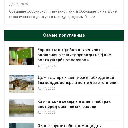
Дек 2, 2025
Создание российской племенной книги обсуждается на фоне
ограниченного доступа к международным базам
Самые популярные
Евросоюз потребовал увеличить
вложения в защиту природы на фоне
роста ущерба от пожаров
Авг 7, 2026
Дом из старых шин может обходиться
без кондиционера и почти без отопления
Авг 7, 2026
Камчатские северные олени набирают
и
вес перед осенней миграцией
Авг 7, 2026
А
Ozon запустит сбор помощи для