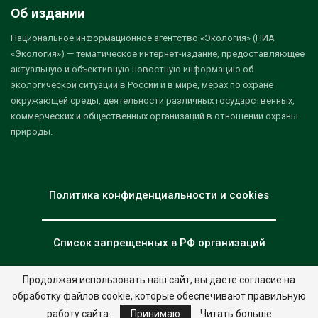
Об издании
Национальное информационное агентство «Экология» (НИА
«Экология») — тематическое интернет-издание, предоставляющее
актуальную и объективную новостную информацию об
экологической ситуации в России и в мире, мерах по охране
окружающей среды, деятельности различных государственных,
коммерческих и общественных организаций в отношении охраны
природы.
Политика конфиденциальности и cookies
Список запрещенных в РФ организаций
Продолжая использовать наш сайт, вы даете согласие на
обработку файлов cookie, которые обеспечивают правильную
© 2026 - НИА "Экология". Все права защищены.
Дизайн:
nia.eco
работу сайта.
Принимаю
Читать больше