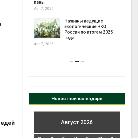
ожения в
пены
ды на фоне
Авг 7, 2026
 от пожаров
Авг 6
Названы ведущие
О
экологические НКО
х шин
России по итогам 2025
ться без
года
 и почти
Авг 7, 2026
я
Авг 6
Новостной календарь
Август 2026
ведей