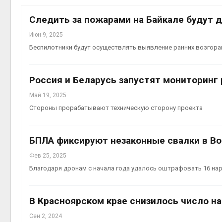
приро
Авг 7, 2
Следить за пожарами на Байкале будут 
Июн 9, 2025
Беспилотники будут осуществлять выявление ранних возгора
эконом
Россия и Беларусь запустят мониторинг
Авг 7, 2
Май 19, 2025
Стороны прорабатывают техническую сторону проекта
БПЛА фиксируют незаконные свалки в Во
Фев 25, 2025
Благодаря дронам с начала года удалось оштрафовать 16 на
контей
Авг 7, 2
В Красноярском крае снизилось число н
Сен 2, 2024