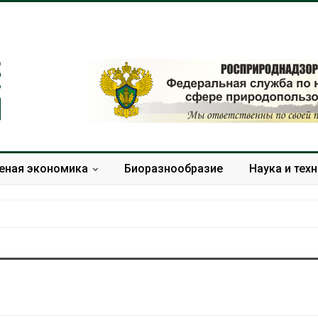
еная экономика
Биоразнообразие
Наука и тех
Тайфун, засуха и пожары:
Микропласти
сразу несколько
упаковки мо
регионов столкнулись с
усиливать ри
экстремальными
болезни пече