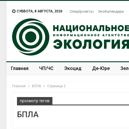
СУББОТА, 8 АВГУСТА, 2026
Спецпроекты
ЭкоКалендарь
Главная
ЧП/ЧС
Экоцид
Де-Юре
Зел
Спецпроекты
ЭкоЗОЖ
Главная
БПЛА
Страница 2
просмотр тегов
БПЛА