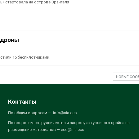
ь» стартовала на острове Врангеля
 дроны
стили 16 беспилотниками.
НОВЫЕ СО
Контакты
По общим вопросам — info@nia.eco
По вопросам сотрудничества и запросу актуального прайса на
размещение материалов — eco@nia.eco