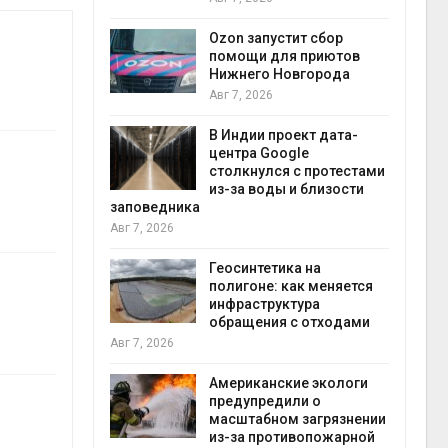
прир
Авг 7
Ozon запустит сбор
й
помощи для приютов
й контроль
Нижнего Новгорода
тически
Авг 7, 2026
ерок к
В Индии проект дата-
экон
центра Google
Авг 7
столкнулся с протестами
 ускорит
из-за воды и близости
нечной
заповедника
-за роста
Авг 7, 2026
ороны ИИ
Геосинтетика на
полигоне: как меняется
в
инфраструктура
ща Волги и
обращения с отходами
те может
Авг 7, 2026
рму почти в
конт
Американские экологи
Авг 7
предупредили о
масштабном загрязнении
требовал
из-за противопожарной