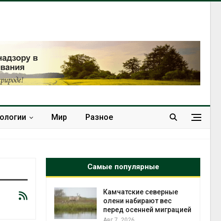
нологии
Мир
Разное
Самые популярные
к из
Камчатские северные
жет
олени набирают вес
ск жировой
перед осенней миграцией
ни
Авг 7, 2026