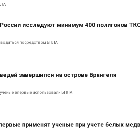
ограничивает загрузку
увеличить вл
ПЛА
судов из-за дефицита
защиту приро
пресной воды
роста ущерба
026
Авг 7, 2026
в России исследуют минимум 400 полигонов ТК
В китайской провинции
Дом из стары
Шэньси из-за паводков
может обходи
зводиться посредством БПЛА
эвакуировали более 140
кондиционера
тыс. человек
без отоплени
026
Авг 7, 2026
ведей завершился на острове Врангеля
 ученые впервые использовали БПЛА
первые применят ученые при учете белых мед