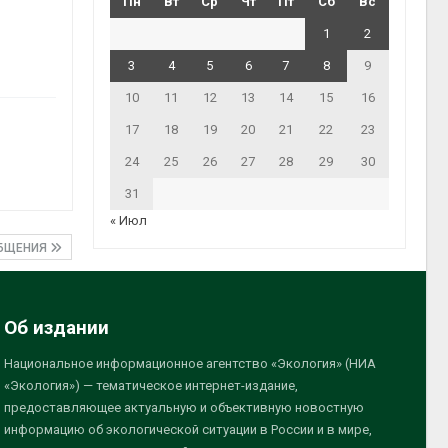
Пн
Вт
Ср
Чт
Пт
Сб
Вс
1
2
3
4
5
6
7
8
9
10
11
12
13
14
15
16
17
18
19
20
21
22
23
24
25
26
27
28
29
30
31
« Июл
ОБЩЕНИЯ
Об издании
Национальное информационное агентство «Экология» (НИА
«Экология») — тематическое интернет-издание,
предоставляющее актуальную и объективную новостную
информацию об экологической ситуации в России и в мире,