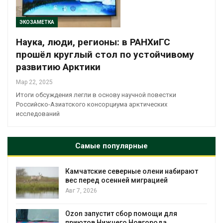
ЭКОЗАМЕТКА
Наука, люди, регионы: в РАНХиГС
прошёл круглый стол по устойчивому
развитию Арктики
Мар 22, 2025
Итоги обсуждения легли в основу научной повестки
Российско-Азиатского консорциума арктических
исследований
Самые популярные
Камчатские северные олени набирают
и
вес перед осенней миграцией
Авг 7, 2026
А
Ozon запустит сбор помощи для
к
приютов Нижнего Новгорода