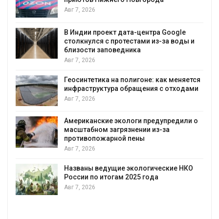
Авг 7, 2026
В Индии проект дата-центра Google
столкнулся с протестами из-за воды и
А
близости заповедника
Авг 7, 2026
Геосинтетика на полигоне: как меняется
инфраструктура обращения с отходами
Авг 7, 2026
Американские экологи предупредили о
масштабном загрязнении из-за
противопожарной пены
Авг 7, 2026
Названы ведущие экологические НКО
России по итогам 2025 года
Авг 7, 2026
я