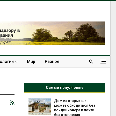
нологии
Мир
Разное
Самые популярные
ебли в
Дом из старых шин
ревращают в
может обходиться без
кспортное
кондиционера и почти
без отопления