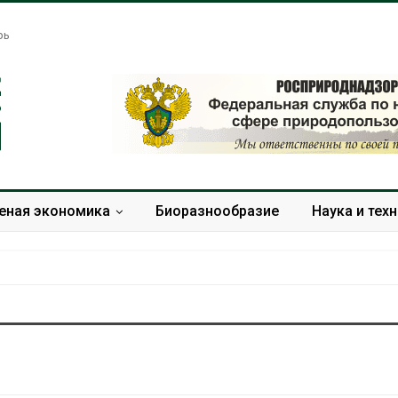
рь
еная экономика
Биоразнообразие
Наука и тех
Названы ведущие
Банановые ст
экологические НКО
Бангладеш п
России по итогам 2025
текстиль и э
года
сырьё