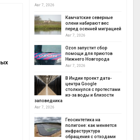
Авг 7, 2026
Авг 7
к из
Камчатские северные
жет
олени набирают вес
ск жировой
перед осенней миграцией
ни
Авг 7, 2026
прир
Авг 7
Ozon запустит сбор
й
помощи для приютов
й контроль
Нижнего Новгорода
ных
тически
Авг 7, 2026
ерок к
В Индии проект дата-
экон
центра Google
Авг 7
столкнулся с протестами
 ускорит
из-за воды и близости
нечной
заповедника
-за роста
Авг 7, 2026
ороны ИИ
Геосинтетика на
полигоне: как меняется
в
инфраструктура
ща Волги и
обращения с отходами