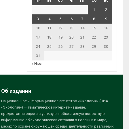
Пн
Вт
Ср
Чт
Пт
Сб
Вс
1
2
3
4
5
6
7
8
9
10
11
12
13
14
15
16
17
18
19
20
21
22
23
24
25
26
27
28
29
30
31
« Июл
Об издании
Национальное информационное агентство «Экология» (НИА
«Экология») — тематическое интернет-издание,
предоставляющее актуальную и объективную новостную
информацию об экологической ситуации в России и в мире,
мерах по охране окружающей среды, деятельности различных