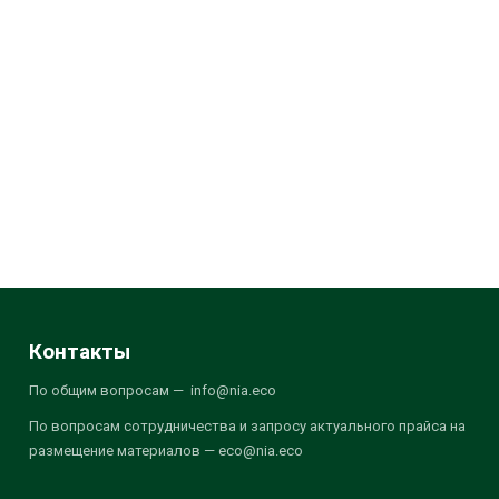
Контакты
По общим вопросам — info@nia.eco
По вопросам сотрудничества и запросу актуального прайса на
размещение материалов — eco@nia.eco