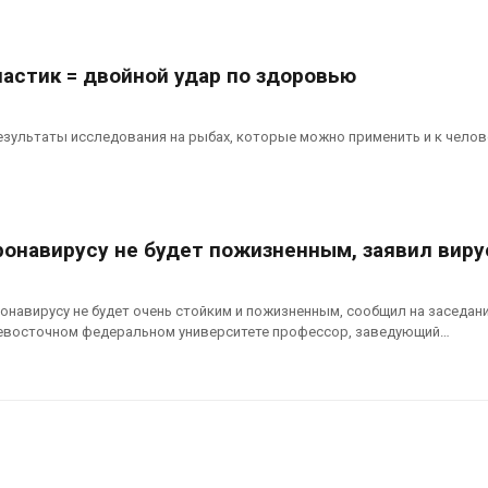
строительство мусорных
Камы в авгус
объектов и уборку
превысить но
нерных площадок
полтора раза
026
Авг 7, 2026
ластик = двойной удар по здоровью
Панамский канал вновь
Евросоюз по
ограничивает загрузку
увеличить вл
зультаты исследования на рыбах, которые можно применить и к челов
судов из-за дефицита
защиту приро
пресной воды
роста ущерба
026
Авг 7, 2026
ронавирусу не будет пожизненным, заявил виру
онавирусу не будет очень стойким и пожизненным, сообщил на заседан
невосточном федеральном университете профессор, заведующий…