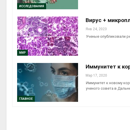
ИССЛЕДОВАНИЯ
контей
Авг 7, 2
Вирус + микроп
Янв 24, 2023
Ученые опубликовали ре
Авг 6, 2
МИР
Иммунитет к ко
Мар 17, 2020
Иммунитет к новому кор
ученого совета в Даль
ГЛАВНОЕ