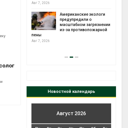
те может
Авг 7, 2026
рму почти в
конт
Американские экологи
Авг 7
предупредили о
масштабном загрязнении
требовал
из-за противопожарной
ожения в
пены
еку
ды на фоне
Авг 7, 2026
 от пожаров
Авг 6
солог
ии
Новостной календарь
Август 2026