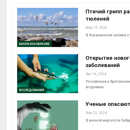
Авг 7, 2
Птичий грипп р
тюленей
Мар 19, 2026
В Аграханском заливе о
приро
Авг 7, 2
БИОРАЗНООБРАЗИЕ
Открытие новог
заболеваний
Авг 16, 2024
эконом
Российские и британски
Авг 7, 2
водоемах
ИССЛЕДОВАНИЯ
Ученые опасают
Янв 22, 2024
В вечной мерзлоте Сиб