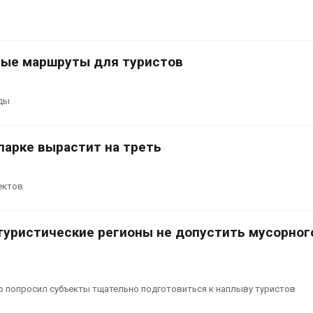
из воздуха с
Авг 5, 2026
ветра
Авг 6, 2026
В Кении противников
строительства АЭС
ные маршруты для туристов
проверяют по статье о
Приложение 
терроризме
для контрол
площадок зап
026
сентябре
ды
Авг 6, 2026
парке вырастит на треть
ектов
туристические регионы не допустить мусорног
р попросил субъекты тщательно подготовиться к наплыву туристов