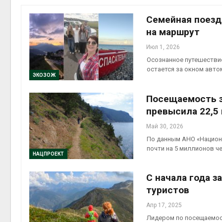
Авг 6, 2
Семейная поездк
на маршрут
Июл 1, 2026
Осознанное путешествие 
на скл
остается за окном авт
Авг 6, 2
ЭКОЗОЖ
Посещаемость з
превысила 22,5
Май 30, 2026
По данным АНО «Национ
почти на 5 миллионов ч
НАЦПРОЕКТ
С начала года 
Авг 6, 2
туристов
Апр 17, 2025
Лидером по посещаемос