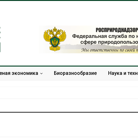
еная экономика
Биоразнообразие
Наука и тех
В Ирбите начнут
Минприроды
расчистку Ницы после
потребовало 
рекордного дождевого
строительст
паводка
объектов и у