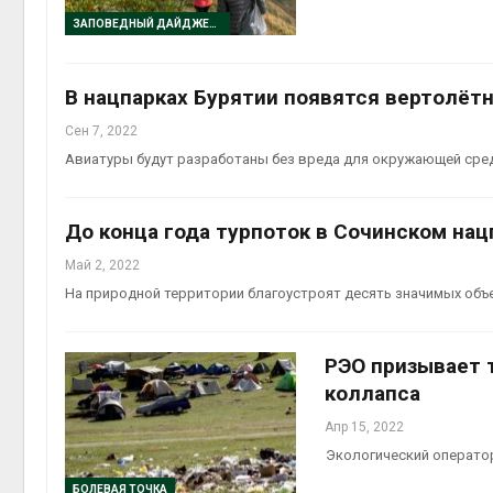
ЗАПОВЕДНЫЙ ДАЙДЖЕСТ
В нацпарках Бурятии появятся вертолёт
Сен 7, 2022
Авг 5, 2
Авиатуры будут разработаны без вреда для окружающей сре
До конца года турпоток в Сочинском нац
Май 2, 2022
На природной территории благоустроят десять значимых объ
РЭО призывает 
коллапса
Апр 15, 2022
Экологический операто
БОЛЕВАЯ ТОЧКА