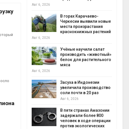
Авг 6, 2026
Авг 6
рузку
В горах Карачаево-
нал вновь
Черкесии выявили новые
 загрузку
места произрастания
дефицита
краснокнижных растений
который
ы
на с
Авг 6, 2026
Авг 6
Учёные научили салат
провинции
производить «животный»
 паводков
белок для растительного
 более 140
мяса
Авг 6, 2026
росло
Засуха в Индонезии
илл
увеличила производство
соли почти в 20 раз
и для сбора
Авг 6, 2026
лиона
Авг 6
В пяти странах Амазонии
задержали более 800
ложили
человек в ходе операции
ьевую воду
против экологических