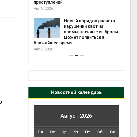
 помощью
преступлений
Авг 6, 2026
Новый порядок расчёта
«Экопульс»
нарушений квот на
я мусорных
промышленные выбросы
устят в
может появиться в
Авг 5
ближайшее время
Авг 6, 2026
Новостной календарь
о
Август 2026
Пн
Вт
Ср
Чт
Пт
Сб
Вс