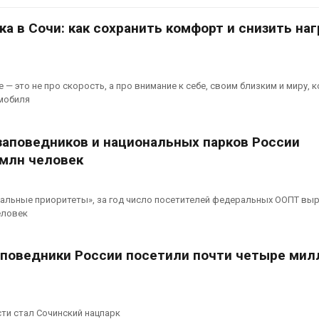
контейнерных площадок
026
Авг 7, 2026
а в Сочи: как сохранить комфорт и снизить наг
В Домодедове
ликвидируют
Панамский ка
последствия разлива
ограничивает
химикатов после пожара
судов из-за 
— это не про скорость, а про внимание к себе, своим близким и миру, 
аде
пресной вод
омобиля
026
Авг 6, 2026
Изменение климата
В китайской 
аповедников и национальных парков России
меняет ареалы бабочек
Шэньси из-за
 млн человек
по всему миру
эвакуировали
тыс. человек
Авг 6, 2026
Авг 6, 2026
альные приоритеты», за год число посетителей федеральных ООПТ вы
В Австралии снизят
еловек
стоимость установки
МЕГА и ВкусВ
солнечных панелей для
установили
бизнеса
экообменник
заповедники России посетили почти четыре мил
вторсырья
026
Авг 6, 2026
Москвариум отметит 11-
летие трёхдневным
Учёные пред
фестивалем
получать пит
ти стал Сочинский нацпарк