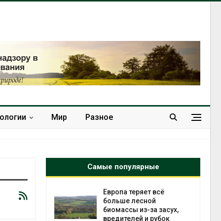
нологии
Мир
Разное
Самые популярные
Европа теряет всё
ускорить
больше лесной
во мусорных
биомассы из-за засух,
борку
вредителей и рубок