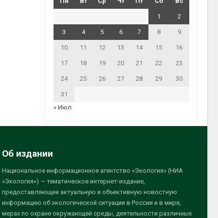
Пн
Вт
Ср
Чт
Пт
Сб
Вс
1
2
3
4
5
6
7
8
9
10
11
12
13
14
15
16
17
18
19
20
21
22
23
24
25
26
27
28
29
30
31
« Июл
Об издании
Национальное информационное агентство «Экология» (НИА
«Экология») — тематическое интернет-издание,
предоставляющее актуальную и объективную новостную
информацию об экологической ситуации в России и в мире,
мерах по охране окружающей среды, деятельности различных