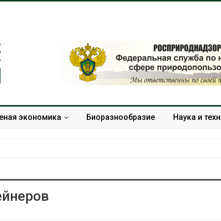
еная экономика
Биоразнообразие
Наука и тех
ейнеров
МЕГА и ВкусВилл
Камчатские 
установили
олени набира
экообменники для сбора
перед осенне
вторсырья
Авг 7, 2026