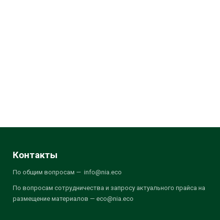
Контакты
По общим вопросам — info@nia.eco
По вопросам сотрудничества и запросу актуального прайса на
размещение материалов — eco@nia.eco