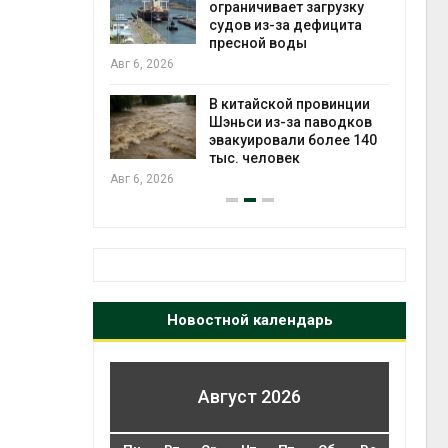
ограничивает загрузку
судов из-за дефицита
Авг 6
пресной воды
Авг 6, 2026
ущие
ие НКО
огам 2025
В китайской провинции
Шэньси из-за паводков
эвакуировали более 140
Авг 6
тыс. человек
Авг 6, 2026
Новостной календарь
Август 2026