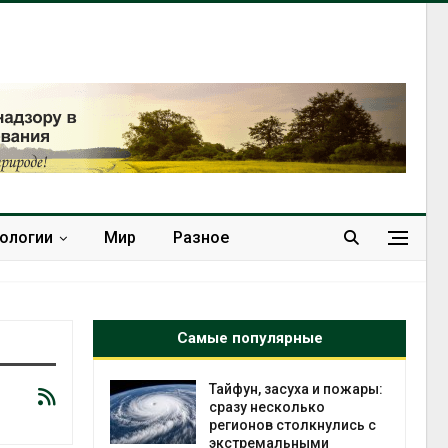
нологии
Мир
Разное
Самые популярные
северные
Тайфун, засуха и пожары:
ют вес
сразу несколько
й миграцией
регионов столкнулись с
экстремальными