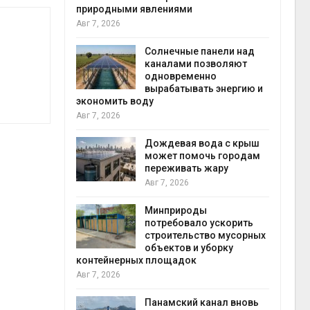
природными явлениями
Авг 6
Авг 7, 2026
т сбор
приютов
города
Солнечные панели над
каналами позволяют
одновременно
вырабатывать энергию и
Авг 6
кт дата-
экономить воду
e
Авг 7, 2026
 протестами
 близости
Дождевая вода с крыш
может помочь городам
переживать жару
Авг 6
Авг 7, 2026
 на
к меняется
ура
Минприроды
 отходами
потребовало ускорить
строительство мусорных
объектов и уборку
Авг 6
контейнерных площадок
е экологи
Авг 7, 2026
и о
загрязнении
вопожарной
Панамский канал вновь