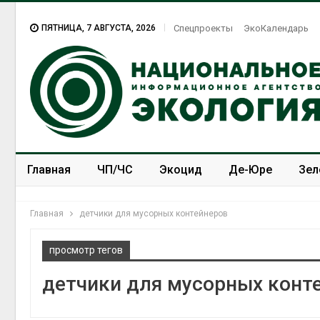
ПЯТНИЦА, 7 АВГУСТА, 2026
Спецпроекты
ЭкоКалендарь
Главная
ЧП/ЧС
Экоцид
Де-Юре
Зел
Спецпроекты
ЭкоЗОЖ
Главная
детчики для мусорных контейнеров
просмотр тегов
детчики для мусорных конт