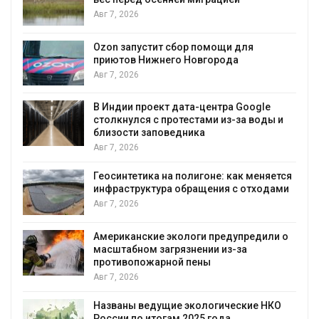
Авг 7, 2026
А
Ozon запустит сбор помощи для
к
приютов Нижнего Новгорода
Авг 7, 2026
В Индии проект дата-центра Google
столкнулся с протестами из-за воды и
А
близости заповедника
Авг 7, 2026
Геосинтетика на полигоне: как меняется
инфраструктура обращения с отходами
Авг 7, 2026
Американские экологи предупредили о
масштабном загрязнении из-за
противопожарной пены
Авг 7, 2026
Названы ведущие экологические НКО
России по итогам 2025 года