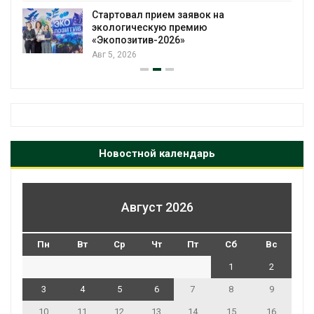
Стартовал прием заявок на
экологическую премию
«Экопозитив-2026»
Авг 5, 2026
Новостной календарь
Август 2026
Пн
Вт
Ср
Чт
Пт
Сб
Вс
1
2
3
4
5
6
7
8
9
10
11
12
13
14
15
16