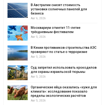
В Австралии снизят стоимость
установки солнечных панелей для
бизнеса
Авг 6, 2026
Москвариум отметит 11-летие
трёхдневным фестивалем
А
Авг 5, 2026
т
В Кении противников строительства АЭС
проверяют по статье о терроризме
Авг 5, 2026
Суд запретил использовать крокодилов
для охраны израильской тюрьмы
Авг 5, 2026
Органические яйца оказались «хуже для
климата»: исследование показало
пределы экологических расчётов
Авг 5, 2026