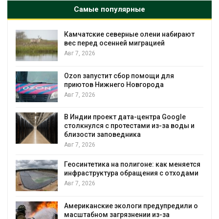
Самые популярные
Камчатские северные олени набирают
и
вес перед осенней миграцией
Авг 7, 2026
А
Ozon запустит сбор помощи для
к
приютов Нижнего Новгорода
Авг 7, 2026
В Индии проект дата-центра Google
столкнулся с протестами из-за воды и
А
близости заповедника
Авг 7, 2026
Геосинтетика на полигоне: как меняется
инфраструктура обращения с отходами
Авг 7, 2026
Американские экологи предупредили о
масштабном загрязнении из-за