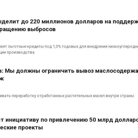
увеличить вложения в
пены
защиту природы на фоне
Авг 7, 2026
роста ущерба от пожаров
 2026
делит до 220 миллионов долларов на поддер
Названы ве
экологичес
кращению выбросов
Дом из старых шин
России по и
может обходиться без
года
кондиционера и почти
Авг 7, 2026
вят льготные кредиты под 1,3% годовых для внедрения низкоуглеродн
без отопления
ации производства
 2026
в: Мы должны ограничить вывоз маслосодерж
еж
ивать переработку отработанных растительных масел внутри страны
ет инициативу по привлечению 50 млрд долларо
ческие проекты