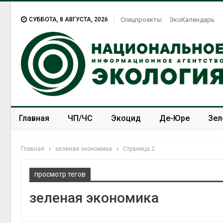
СУББОТА, 8 АВГУСТА, 2026
Спецпроекты
ЭкоКалендарь
Главная
ЧП/ЧС
Экоцид
Де-Юре
Зел
Спецпроекты
ЭкоЗОЖ
Главная
зеленая экономика
Страница 2
просмотр тегов
зеленая экономика
Тайфун, засуха и пожары:
сразу несколько
регионов столкнулись с
экстремальными