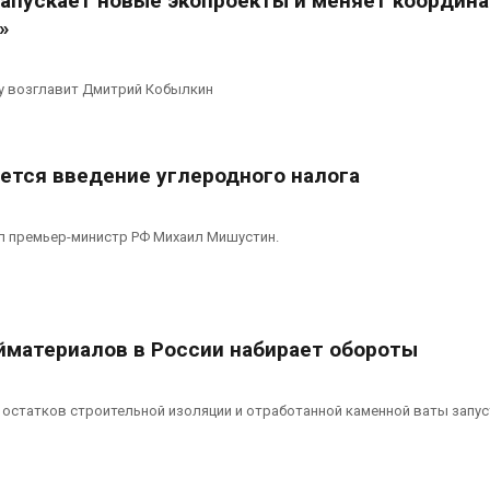
запускает новые экопроекты и меняет координ
»
 возглавит Дмитрий Кобылкин
ается введение углеродного налога
л премьер-министр РФ Михаил Мишустин.
йматериалов в России набирает обороты
остатков строительной изоляции и отработанной каменной ваты запус