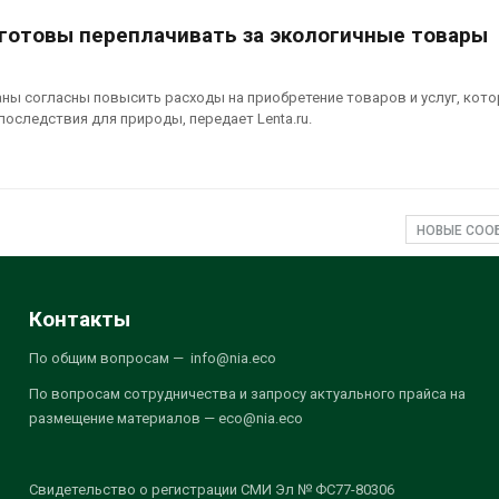
готовы переплачивать за экологичные товары
ны согласны повысить расходы на приобретение товаров и услуг, кот
оследствия для природы, передает Lenta.ru.
НОВЫЕ СО
Контакты
По общим вопросам — info@nia.eco
По вопросам сотрудничества и запросу актуального прайса на
размещение материалов — eco@nia.eco
Свидетельство о регистрации СМИ Эл № ФС77-80306