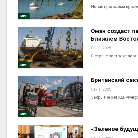
Новая программа предус
МИР
Оман создаст п
Ближнем Восто
Сен 3, 2025
В стране построят порт
МИР
Британский сек
Сен 1, 2025
Закрытие завода Viverg
МИР
«Зеленое буду