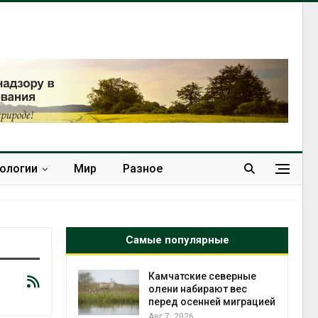
нологии
Мир
Разное
Самые популярные
 северные
Тайфун, засуха и пожары:
ают вес
сразу несколько
ней миграцией
регионов столкнулись с
экстремальными