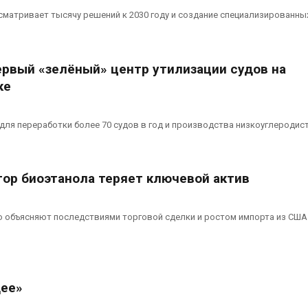
матривает тысячу решений к 2030 году и создание специализированн
ервый «зелёный» центр утилизации судов на
ке
 для переработки более 70 судов в год и производства низкоуглеродис
тор биоэтанола теряет ключевой актив
o объясняют последствиями торговой сделки и ростом импорта из США
щее»