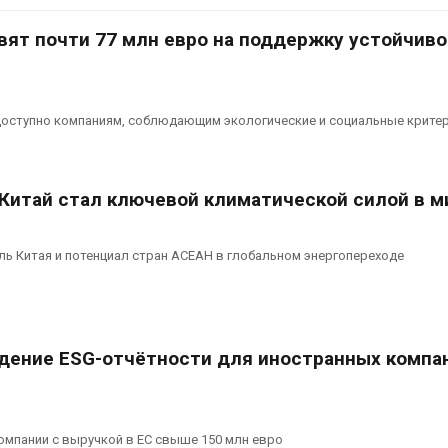
 2026
вят почти 77 млн евро на поддержку устойчиво
Ozon запуст
Региональный
помощи для
экологический контроль
Нижнего Но
в России фактически
Авг 7, 2026
ушёл от проверок к
доступно компаниям, соблюдающим экологические и социальные крите
юдению
В Индии про
 2026
центра Goog
столкнулся 
Южная Корея ускорит
из-за воды 
Китай стал ключевой климатической силой в м
развитие солнечной
заповедника
энергетики из-за роста
Авг 7, 2026
спроса со стороны ИИ
ль Китая и потенциал стран АСЕАН в глобальном энергопереходе
 2026
Геосинтетик
полигоне: к
Приток воды в
инфраструк
водохранилища Волги и
обращения 
Камы в августе может
Авг 7, 2026
дение ESG-отчётности для иностранных компа
превысить норму почти в
ра раза
Американск
 2026
предупреди
масштабном
Евросоюз потребовал
из-за прот
омпании с выручкой в ЕС свыше 150 млн евро