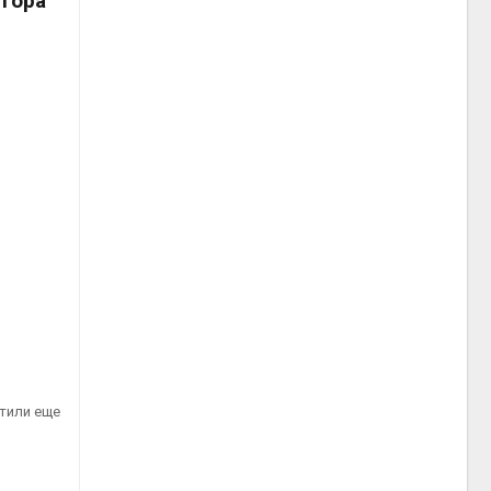
атора
тили еще