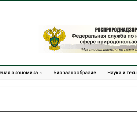
еная экономика
Биоразнообразие
Наука и тех
Микропластик из
Камчатские
упаковки может
олени набир
усиливать риск жировой
перед осен
болезни печени
Авг 7, 2026