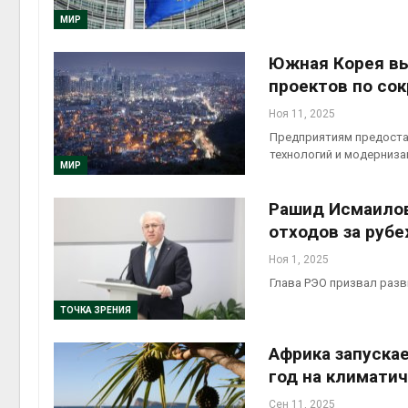
ограничивает загрузку
МИР
судов из-за дефицита
пресной воды
Авг 6, 2026
Авг 7,
Южная Корея вы
проектов по со
В китайской провинции
Шэньси из-за паводков
Ноя 11, 2025
эвакуировали более 140
Предприятиям предоста
тыс. человек
технологий и модерниз
Авг 6, 2026
Авг 7,
МИР
Рашид Исмаило
отходов за руб
Ноя 1, 2025
Глава РЭО призвал разв
ТОЧКА ЗРЕНИЯ
Африка запуска
год на климати
Сен 11, 2025