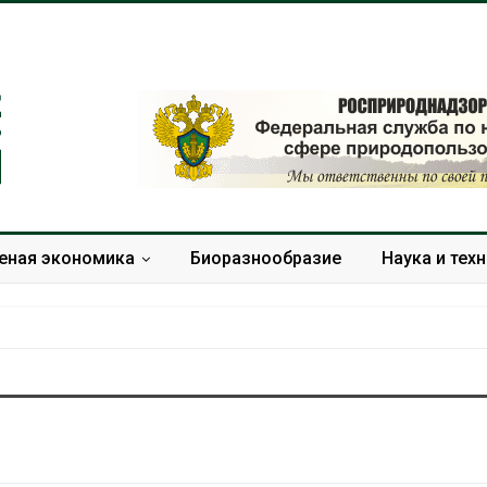
еная экономика
Биоразнообразие
Наука и тех
Солнечные панели над
Региональны
каналами позволяют
экологически
одновременно
в России фак
вырабатывать энергию и
ушёл от пров