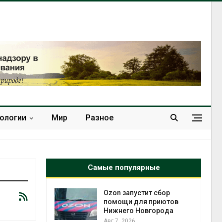
нологии
Мир
Разное
Самые популярные
й
Ozon запустит сбор
й контроль
помощи для приютов
тически
Нижнего Новгорода
ерок к
Авг 7, 2026