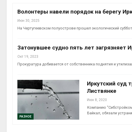
эконом
Авг 7, 2
Волонтеры навели порядок на берегу Ир
Июн 30, 2025
На Чертугеевском полуострове прошел экологический суббот
Затонувшее судно пять лет загрязняет 
Окт 19, 2023
Прокуратура добивается от собственника поднятия и утилиза
контей
Авг 7, 2
Иркутский суд 
Листвянке
Июн 8, 2020
Компанию "Сибстройком
Авг 6, 2
Байкал, обязали устран
РАЗНОЕ