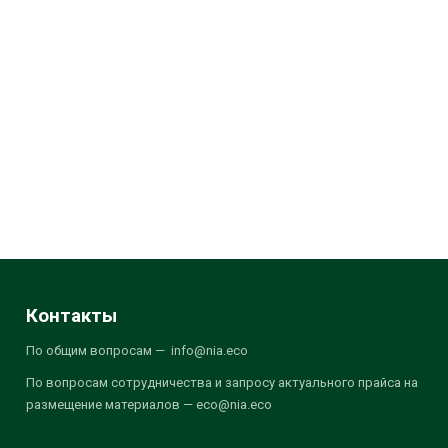
Контакты
По общим вопросам — info@nia.eco
По вопросам сотрудничества и запросу актуального прайса на
размещение материалов — eco@nia.eco