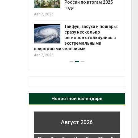
ться без
России по итогам 2025
 и почти
года
я
Авг 7, 2026
Авг 6
Тайфун, засуха и пожары:
северные
сразу несколько
ют вес
регионов столкнулись с
й миграцией
экстремальными
природными явлениями
Авг 6
Авг 7, 2026
Новостной календарь
Август 2026