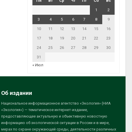
Пн
Вт
Ср
Чт
Пт
Сб
Вс
1
2
3
4
5
6
7
8
9
10
11
12
13
14
15
16
17
18
19
20
21
22
23
24
25
26
27
28
29
30
31
« Июл
Об издании
Национальное информационное агентство «Экология» (НИА
«Экология») — тематическое интернет-издание,
предоставляющее актуальную и объективную новостную
информацию об экологической ситуации в России и в мире,
мерах по охране окружающей среды, деятельности различных