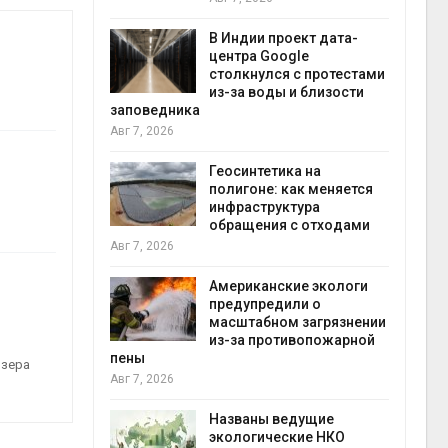
экон
Авг 7
В Индии проект дата-
центра Google
 ускорит
столкнулся с протестами
нечной
из-за воды и близости
-за роста
заповедника
ороны ИИ
Авг 7, 2026
Геосинтетика на
в
полигоне: как меняется
ща Волги и
инфраструктура
те может
обращения с отходами
рму почти в
конт
Авг 7, 2026
Авг 7
Американские экологи
предупредили о
требовал
масштабном загрязнении
ожения в
из-за противопожарной
ды на фоне
пены
озера
 от пожаров
Авг 7, 2026
Авг 6
Названы ведущие
х шин
экологические НКО