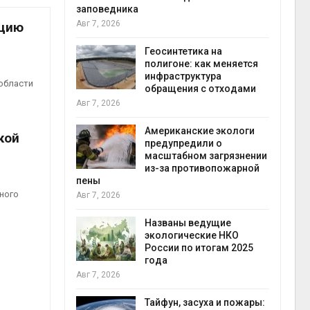
заповедника
Авг 7, 2026
ацию
в
ща Волги и
Геосинтетика на
те может
полигоне: как меняется
рму почти в
инфраструктура
конт
области
обращения с отходами
Авг 7
Авг 7, 2026
требовал
Американские экологи
кой
ожения в
предупредили о
ды на фоне
масштабном загрязнении
 от пожаров
из-за противопожарной
Авг 6
пены
ного
Авг 7, 2026
х шин
ться без
Названы ведущие
 и почти
экологические НКО
я
России по итогам 2025
Авг 6
года
Авг 7, 2026
северные
ют вес
Тайфун, засуха и пожары: