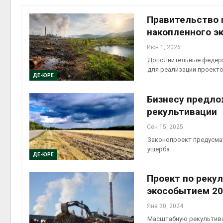
Правительство 
накопленного э
Июн 1, 2026
контей
Дополнительные федера
Авг 7, 2
для реализации проект
ДЕ-ЮРЕ
Бизнесу предло
рекультивации
Авг 6, 2
Сен 15, 2025
Законопроект предусмат
ущерба
ДЕ-ЮРЕ
Проект по реку
Авг 6, 2
экособытием 20
Янв 30, 2024
Масштабную рекультива