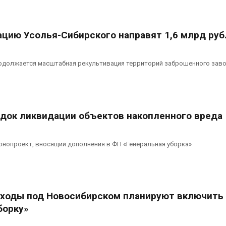
вторсырья
перед осенне
026
Авг 7, 2026
ацию Усолья-Сибирского направят 1,6 млрд руб
Учёные предложили
Ozon запусти
получать питьевую воду
помощи для 
из воздуха с помощью
Нижнего Нов
ветра
Авг 7, 2026
родолжается масштабная рекультивация территорий заброшенного зав
026
док ликвидации объектов накопленного вреда
онопроект, вносящий дополнения в ФП «Генеральная уборка»
оды под Новосибирском планируют включить
борку»