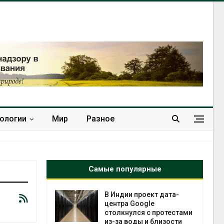
нологии
Мир
Разное
Самые популярные
 ускорит
В Индии проект дата-
нечной
центра Google
-за роста
столкнулся с протестами
ороны ИИ
из-за воды и близости