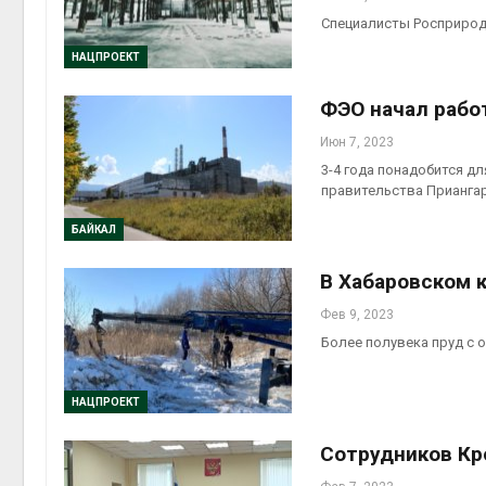
Специалисты Росприро
НАЦПРОЕКТ
ФЭО начал рабо
Июн 7, 2023
3-4 года понадобится д
правительства Прианга
БАЙКАЛ
В Хабаровском 
Фев 9, 2023
Более полувека пруд с
НАЦПРОЕКТ
Сотрудников Кр