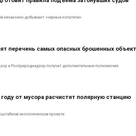
готовит правила подъема затонувших судов
ей незаконно добывают «черные копатели»
вят перечень самых опасных брошенных объек
дзор и Росприроднадзор получат дополнительные полномочия
2 году от мусора расчистят полярную станцию
асштабном экологическом проекте