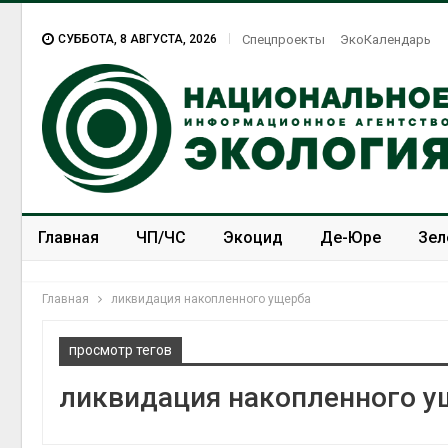
СУББОТА, 8 АВГУСТА, 2026
Спецпроекты
ЭкоКалендарь
Главная
ЧП/ЧС
Экоцид
Де-Юре
Зел
Спецпроекты
ЭкоЗОЖ
Главная
ликвидация накопленного ущерба
просмотр тегов
ликвидация накопленного у