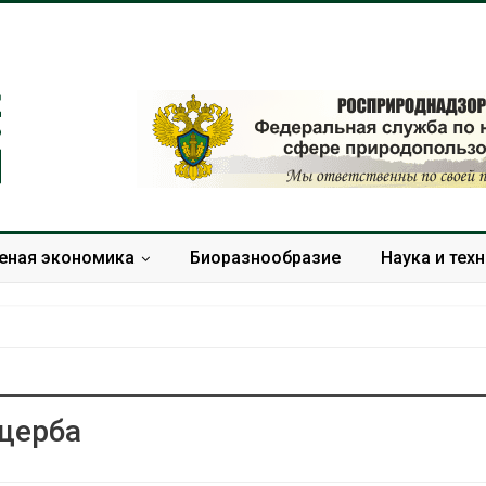
еная экономика
Биоразнообразие
Наука и тех
щерба
Дождевая вода с крыш
Южная Корея
может помочь городам
развитие сол
переживать жару
энергетики из
спроса со ст
Авг 7, 2026