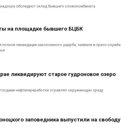
днадзора обследуют склад бывшего оловокомбината
ты на площадке бывшего БЦБК
ля полной ликвидации накопленного ущерба, заявили в пресс-службе
рья
крае ликвидируют старое гудроновое озеро
 отходами нефтепереработки отравлял окружающую среду
оноцкого заповедника выпустили на свободу