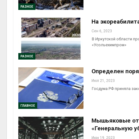
РАЗНОЕ
Авг 6, 2
На экореабилит
Сен 6, 2023
В Иркутской области п
Авг 6, 2
«Усольехимпром»
РАЗНОЕ
Определен поря
Июл 21, 2023
Госдума РФ приняла зак
ГЛАВНОЕ
Мышьяковые отх
«Генеральную у
Июн 19, 2023