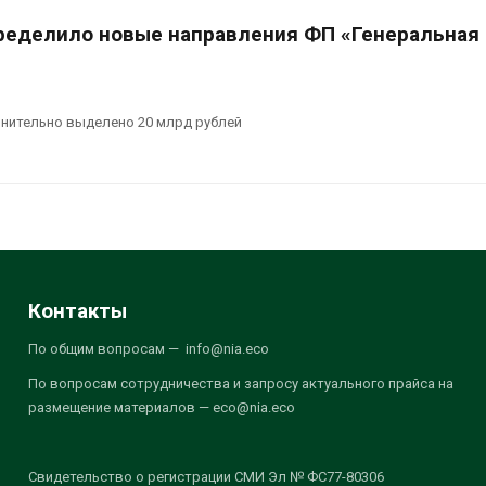
еделило новые направления ФП «Генеральная
лнительно выделено 20 млрд рублей
Контакты
По общим вопросам — info@nia.eco
По вопросам сотрудничества и запросу актуального прайса на
размещение материалов — eco@nia.eco
Свидетельство о регистрации СМИ Эл № ФС77-80306