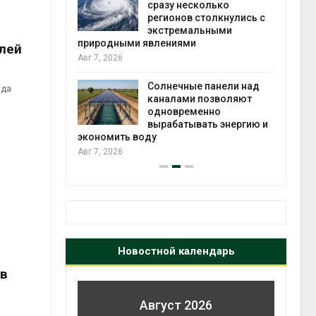
й миграцией
сразу несколько
регионов столкнулись с
Авг 6
экстремальными
природными явлениями
лей
т сбор
Авг 7, 2026
приютов
города
Солнечные панели над
ода
каналами позволяют
Авг 6
одновременно
вырабатывать энергию и
экономить воду
Авг 7, 2026
Новостной календарь
 в
Август 2026