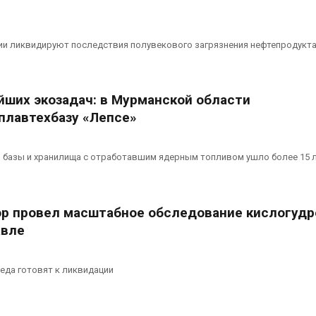
ии ликвидируют последствия полувекового загрязнения нефтепродукт
йших экозадач: в Мурманской области
плавтехбазу «Лепсе»
й базы и хранилища с отработавшим ядерным топливом ушло более 15 
р провел масштабное обследование кислогуд
авле
еда готовят к ликвидации