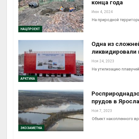
конца года
Июн 4, 2024
На природной территор
НАЦПРОЕКТ
Одна из сложне
ликвидировали 
Ноя 24, 2023
На утилизацию плавуче
АРКТИКА
Росприроднадзо
прудов в Яросл
Ноя 7, 2023
Объект накопленного вр
ЭКОЗАМЕТКА