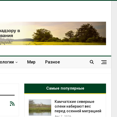
нологии
Мир
Разное
Самые популярные
Камчатские северные
Тайфун, засуха и п
олени набирают вес
сразу несколько
перед осенней миграцией
регионов столкнул
экстремальными
Авг 7, 2026