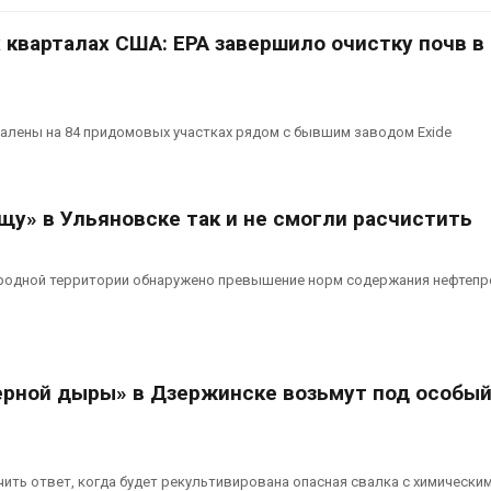
Авг 8, 2026
 кварталах США: EPA завершило очистку почв в
Региональный
ад
экологический контроль
в России фактически
ушёл от проверок к
алены на 84 придомовых участках рядом с бывшим заводом Exide
ю и
наблюдению
Авг 8, 2026
Южная Корея ускорит
щу» в Ульяновске так и не смогли расчистить
рыш
развитие солнечной
заповедник
дам
энергетики из-за роста
Авг 7, 2026
спроса со стороны ИИ
иродной территории обнаружено превышение норм содержания нефтеп
Авг 7, 2026
Приток воды в
ть
водохранилища Волги и
рных
Камы в августе может
Авг 7, 2026
рной дыры» в Дзержинске возьмут под особы
превысить норму почти в
полтора раза
Авг 7, 2026
овь
Евросоюз потребовал
учить ответ, когда будет рекультивирована опасная свалка с химически