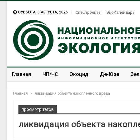
СУББОТА, 8 АВГУСТА, 2026
Спецпроекты
ЭкоКалендарь
Главная
ЧП/ЧС
Экоцид
Де-Юре
Зел
Спецпроекты
ЭкоЗОЖ
Главная
ликвидация объекта накопленного вреда
просмотр тегов
ликвидация объекта накопл
Тайфун, засуха и пож
сразу несколько
регионов столкнулис
экстремальными