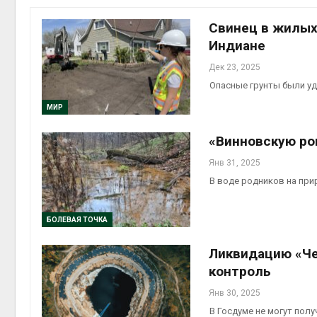
природными явлениями
Авг 7, 2026
Свинец в жилых
Индиане
Солнечные панели н
каналами позволяют
Дек 23, 2025
одновременно
Опасные грунты были уд
вырабатывать энерги
экономить воду
МИР
Авг 7, 2026
«Винновскую ро
Дождевая вода с к
может помочь горо
Янв 31, 2025
переживать жару
В воде родников на пр
Авг 7, 2026
Минприроды
БОЛЕВАЯ ТОЧКА
потребовало ускори
строительство мусо
Ликвидацию «Че
объектов и уборку
контейнерных площадок
контроль
Авг 7, 2026
Янв 30, 2025
Панамский канал вн
В Госдуме не могут пол