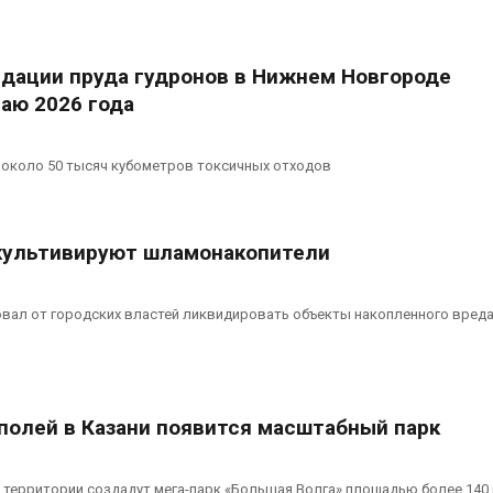
у
увеличить вложения в
пены
а
защиту природы на фоне
Авг 7, 2026
роста ущерба от пожаров
Авг 7, 2026
идации пруда гудронов в Нижнем Новгороде
аю 2026 года
ии
Дом из старых шин
ов
может обходиться без
140
кондиционера и почти
Авг 7, 2026
 около 50 тысяч кубометров токсичных отходов
без отопления
Авг 7, 2026
культивируют шламонакопители
вал от городских властей ликвидировать объекты накопленного вред
полей в Казани появится масштабный парк
 территории создадут мега-парк «Большая Волга» площадью более 140