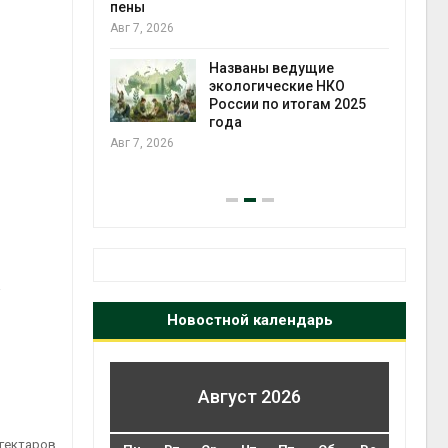
ограничивает загр
судов из-за дефиц
пресной воды
Авг 6, 2026
Названы ведущие
экологические НКО
России по итогам 2025
В китайской прови
года
Шэньси из-за паво
эвакуировали боле
тыс. человек
Авг 6, 2026
а
Новостной календарь
Август 2026
 гектаров