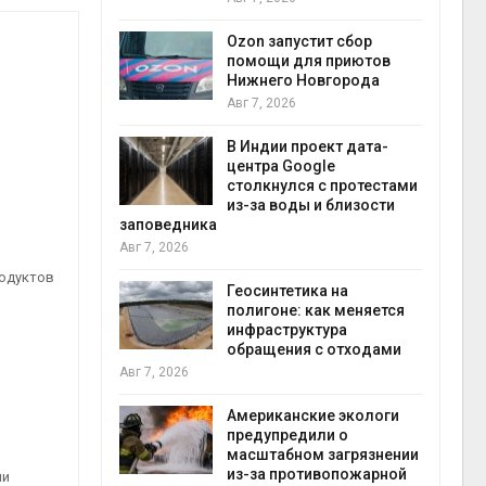
природными явлениями
Авг 7, 2026
Ozon запустит сбор
помощи для приютов
Нижнего Новгорода
Солнечные панели
каналами позволя
Авг 7, 2026
одновременно
вырабатывать энер
В Индии проект дата-
экономить воду
центра Google
Авг 7, 2026
столкнулся с протестами
из-за воды и близости
а
Дождевая вода с
может помочь го
переживать жару
родуктов
Авг 7, 2026
Геосинтетика на
полигоне: как меняется
инфраструктура
Минприроды
обращения с отходами
потребовало уско
строительство му
й
объектов и уборку
контейнерных площадок
Американские экологи
Авг 7, 2026
предупредили о
масштабном загрязнении
из-за противопожарной
Панамский канал 
ми