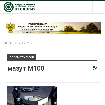
Главная
мазут М100
просмотр тегов
мазут М100