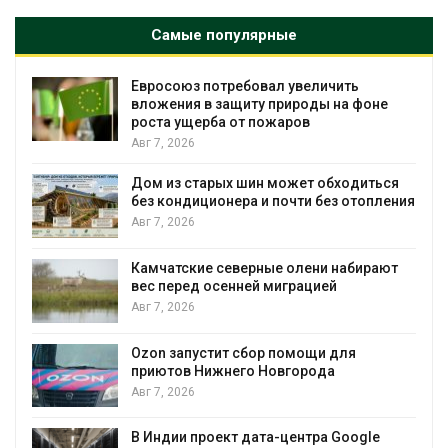
Самые популярные
Евросоюз потребовал увеличить
вложения в защиту природы на фоне
роста ущерба от пожаров
Авг 7, 2026
Дом из старых шин может обходиться
без кондиционера и почти без отопления
Авг 7, 2026
Камчатские северные олени набирают
и
вес перед осенней миграцией
Авг 7, 2026
А
Ozon запустит сбор помощи для
к
приютов Нижнего Новгорода
Авг 7, 2026
В Индии проект дата-центра Google