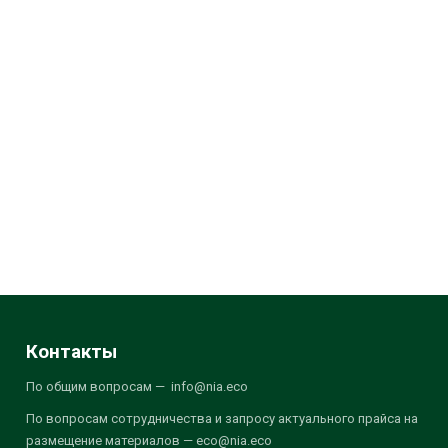
Контакты
По общим вопросам — info@nia.eco
По вопросам сотрудничества и запросу актуального прайса на
размещение материалов — eco@nia.eco