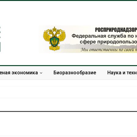
еная экономика
Биоразнообразие
Наука и тех
Приложение «Экопульс»
В Индии прое
для контроля мусорных
центра Googl
площадок запустят в
столкнулся с
сентябре
из-за воды и