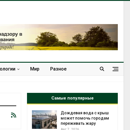
нологии
Мир
Разное
Самые популярные
кт дата-
Дождевая вода с крыш
e
может помочь городам
 протестами
переживать жару
 близости
Авг 7, 2026