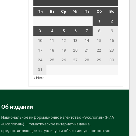
Пн
Вт
Ср
Чт
Пт
Сб
Вс
1
2
3
4
5
6
7
8
9
10
11
12
13
14
15
16
17
18
19
20
21
22
23
24
25
26
27
28
29
30
31
« Июл
Об издании
Национальное информационное агентство «Экология» (НИА
«Экология») — тематическое интернет-издание,
предоставляющее актуальную и объективную новостную