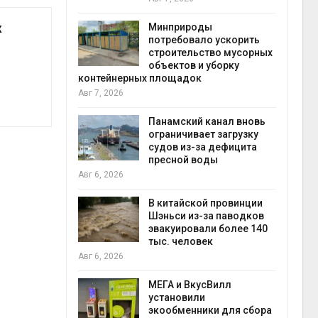
Авг 6
х
Минприроды
потребовало ускорить
 на
строительство мусорных
к меняется
объектов и уборку
ура
контейнерных площадок
 отходами
Авг 7, 2026
Авг 6
Панамский канал вновь
е экологи
ограничивает загрузку
и о
судов из-за дефицита
загрязнении
пресной воды
вопожарной
Авг 6, 2026
Авг 6
В китайской провинции
Шэньси из-за паводков
ущие
эвакуировали более 140
ие НКО
тыс. человек
огам 2025
Авг 6, 2026
Авг 6
МЕГА и ВкусВилл
установили
а и пожары:
экообменники для сбора