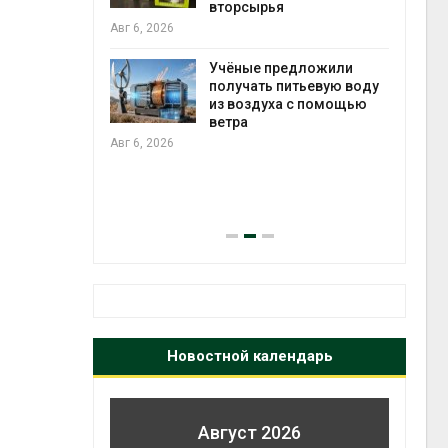
ько
вторсырья
лкнулись с
Авг 6, 2026
ыми
Учёные предложили
получать питьевую воду
из воздуха с помощью
анели над
ветра
прес
зволяют
Авг 6, 2026
Авг 6
но
 энергию и
Новостной календарь
Август 2026