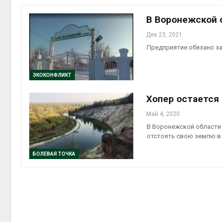
В Воронежской 
Дек 23, 2021
Предприятие обязано за
контей
Авг 7, 2
ЭКОКОНФЛИКТ
Хопер остается 
Май 4, 2020
Авг 6, 2
В Воронежской области 
отстоять свою землю в
БОЛЕВАЯ ТОЧКА
Авг 6, 2