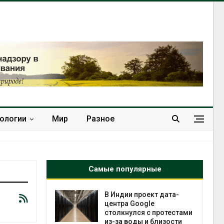
нологии
Мир
Разное
Самые популярные
 ускорит
В Индии проект дата-
нечной
центра Google
-за роста
столкнулся с протестами
ороны ИИ
из-за воды и близости