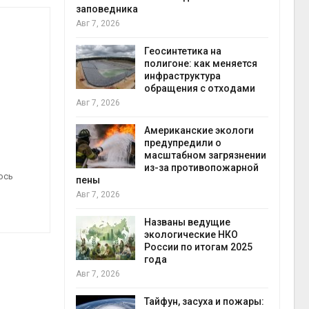
заповедника
Авг 7, 2026
в
ща Волги и
Геосинтетика на
те может
полигоне: как меняется
рму почти в
инфраструктура
конт
обращения с отходами
Авг 7
Авг 7, 2026
требовал
Американские экологи
ожения в
предупредили о
ды на фоне
масштабном загрязнении
 от пожаров
из-за противопожарной
Авг 6
ось
пены
Авг 7, 2026
х шин
ться без
Названы ведущие
 и почти
экологические НКО
я
России по итогам 2025
Авг 6
года
Авг 7, 2026
северные
ют вес
Тайфун, засуха и пожары: