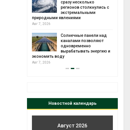
й миграцией
сразу несколько
регионов столкнулись с
Авг 6
экстремальными
природными явлениями
т сбор
Авг 7, 2026
приютов
города
Солнечные панели над
каналами позволяют
Авг 6
одновременно
вырабатывать энергию и
экономить воду
Авг 7, 2026
Новостной календарь
Август 2026