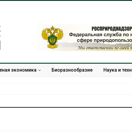
еная экономика
Биоразнообразие
Наука и тех
Дождевая вода с крыш
Южная Корея
может помочь городам
развитие сол
переживать жару
энергетики из
спроса со ст
Авг 7, 2026