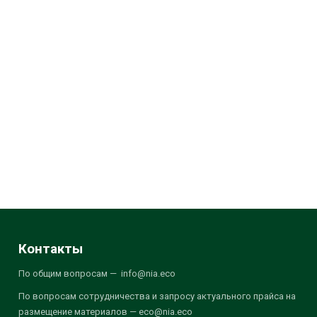
Контакты
По общим вопросам — info@nia.eco
По вопросам сотрудничества и запросу актуального прайса на
размещение материалов — eco@nia.eco