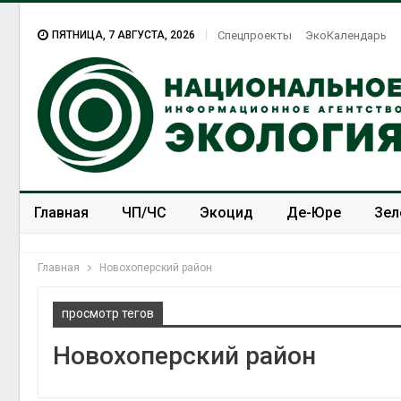
ПЯТНИЦА, 7 АВГУСТА, 2026
Спецпроекты
ЭкоКалендарь
Главная
ЧП/ЧС
Экоцид
Де-Юре
Зел
Спецпроекты
ЭкоЗОЖ
Главная
Новохоперский район
просмотр тегов
Новохоперский район