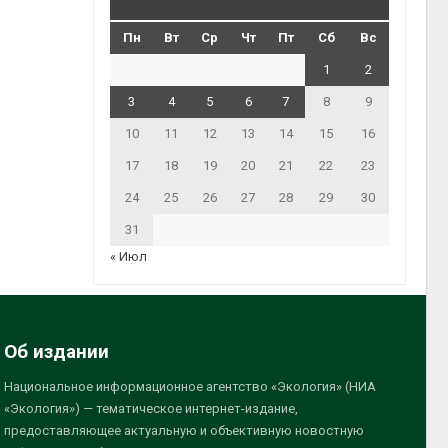
Пн
Вт
Ср
Чт
Пт
Сб
Вс
1
2
3
4
5
6
7
8
9
10
11
12
13
14
15
16
17
18
19
20
21
22
23
24
25
26
27
28
29
30
31
« Июл
Об издании
Национальное информационное агентство «Экология» (НИА
«Экология») — тематическое интернет-издание,
предоставляющее актуальную и объективную новостную