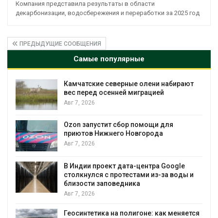
Компания представила результаты в области
декарбонизации, водосбережения и переработки за 2025 год
ПРЕДЫДУЩИЕ СООБЩЕНИЯ
Самые популярные
т
Тайфун, засуха и пожары: сразу
несколько регионов столкнулись с
экстремальными природными
явлениями
Авг 7, 2026
Солнечные панели над каналами
позволяют одновременно
вырабатывать энергию и экономить
воду
и
Авг 7, 2026
Дождевая вода с крыш может помочь
городам переживать жару
тся
Авг 7, 2026