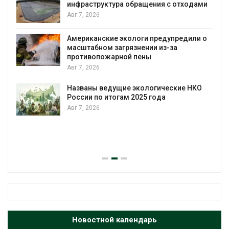
ми
Минприроды потребовало ускорить
строительство мусорных объектов и
уборку контейнерных площадок
 о
Авг 7, 2026
Панамский канал вновь ограничивает
загрузку судов из-за дефицита пресной
воды
О
Авг 6, 2026
В китайской провинции Шэньси из-за
паводков эвакуировали более 140 тыс.
человек
Авг 6, 2026
Новостной календарь