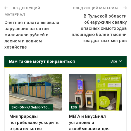
ПРЕДЫДУЩИЙ
СЛЕДУЮЩИЙ МАТЕРИАЛ
МАТЕРИАЛ
В Тульской области
обнаружили свалку
Счётная палата выявила
опасных химотходов
нарушения на сотни
площадью более тысячи
миллионов рублей в
квадратных метров
лесном и водном
хозяйстве
Вам также могут понравиться
Все
ЭКОНОМИКА ЗАМКНУТОГО ЦИКЛА
ESG
Минприроды
МЕГА и ВкусВилл
потребовало ускорить
установили
строительство
экообменники для