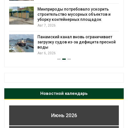
биомассы из-за засух, вреди
ало ускорить
рубок
ых объектов и
Авг 6, 2026
площадок
В горах Карачаево-Черкеси
новые места произрастания
ь ограничивает
краснокнижных растений
дефицита пресной
Авг 6, 2026
Новостной календарь
Июнь 2026