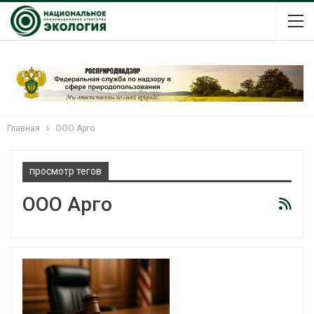
Главная
ООО Арго
просмотр тегов
ООО Арго